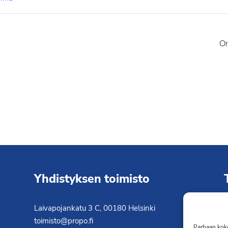
Om
Yhdistyksen toimisto
Laivapojankatu 3 C, 00180 Helsinki
K
toimisto@propo.fi
T
Parhaan koke