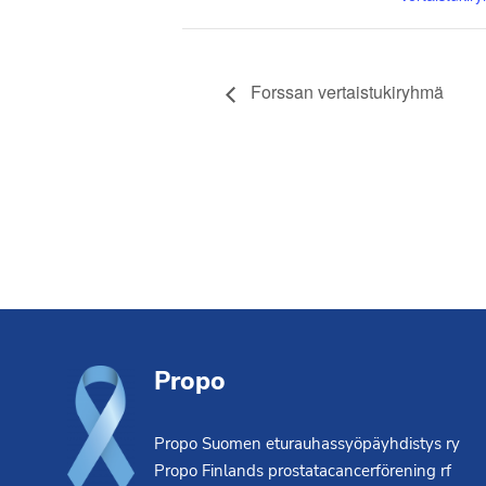
Forssan vertaistukiryhmä
Footer
Propo
Propo Suomen eturauhassyöpäyhdistys ry
Propo Finlands prostatacancerförening rf