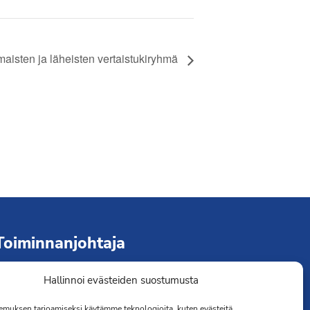
Liity jäseneksi
aisten ja läheisten vertaistukiryhmä
Toiminnanjohtaja
Hallinnoi evästeiden suostumusta
immo Järvinen
erveydenhoitaja
muksen tarjoamiseksi käytämme teknologioita, kuten evästeitä,