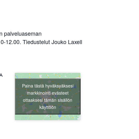
an palveluaseman
0-12.00. Tiedustelut Jouko Laxell
A
Paina tästä hyväksyäksesi
markkinointi evästeet
ottaaksesi tämän sisällön
käyttöön