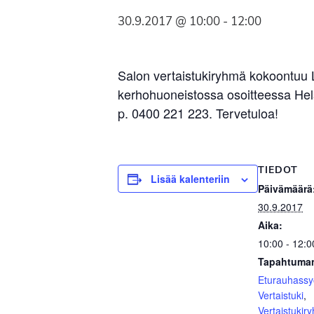
Syöpäyhdistyksen
30.9.2017 @ 10:00
-
12:00
jäsenjärjestö.
Salon vertaistukiryhmä kokoontuu
kerhohuoneistossa osoitteessa Hels
p. 0400 221 223. Tervetuloa!
TIEDOT
Lisää kalenteriin
Päivämäärä
30.9.2017
Aika:
10:00 - 12:0
Tapahtuman
Eturauhass
Vertaistuki
,
Vertaistukir