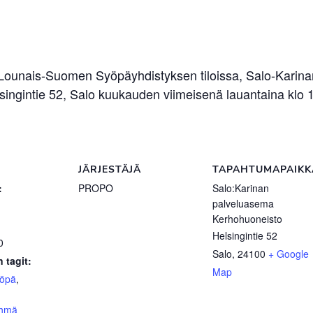
 Lounais-Suomen Syöpäyhdistyksen tiloissa, Salo-Karin
ingintie 52, Salo kuukauden viimeisenä lauantaina klo 1
JÄRJESTÄJÄ
TAPAHTUMAPAIKK
:
PROPO
Salo:Karinan
palveluasema
Kerhohuoneisto
Helsingintie 52
0
Salo
,
24100
+ Google
 tagit:
Map
yöpä
,
yhmä