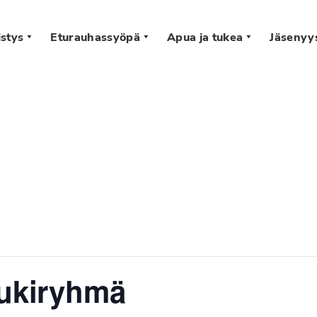
stys
Eturauhassyöpä
Apua ja tukea
Jäsenyy
s
tukiryhmä