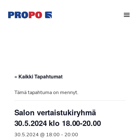
Hyppää
Hyppää
pääsisältöön
alatunnisteeseen
Yhdistys
Propo
on
/
valtakunnallinen
Suomen
potilasjärjestö,
eturauhassyöpäyhdistys
joka
on
Ry
« Kaikki Tapahtumat
perustettu
vuonna
Tämä tapahtuma on mennyt.
1997.
Yhdistys
Salon vertaistukiryhmä
on
30.5.2024 klo 18.00-20.00
Suomen
Syöpäyhdistyksen
30.5.2024 @ 18:00
-
20:00
jäsenjärjestö.