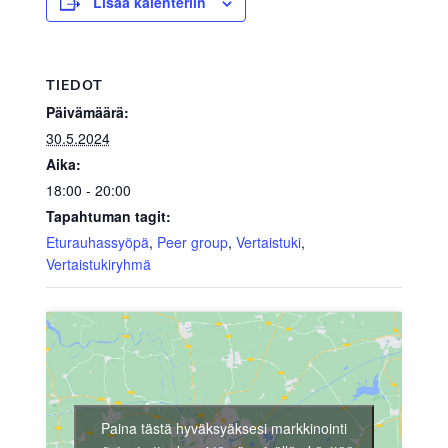
Lisää kalenteriin
TIEDOT
Päivämäärä:
30.5.2024
Aika:
18:00 - 20:00
Tapahtuman tagit:
Eturauhassyöpä
,
Peer group
,
Vertaistuki
,
Vertaistukiryhmä
Paina tästä hyväksyäksesi markkinointi