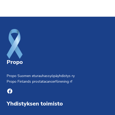
Footer
Propo
Propo Suomen eturauhassyöpäyhdistys ry
Propo Finlands prostatacancerförening rf
Facebook
Yhdistyksen toimisto