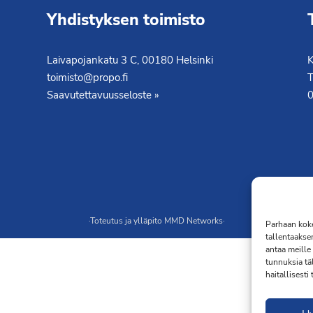
Yhdistyksen toimisto
Laivapojankatu 3 C, 00180 Helsinki
K
toimisto@propo.fi
T
Saavutettavuusseloste »
·Toteutus ja ylläpito
MMD Networks
·
Parhaan koke
tallentaakse
antaa meille 
tunnuksia tä
haitallisesti