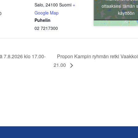
Salo
,
24100
Suomi
+
ottaaksesi tämän s
Google Map
käyttöön
0
Puhelin
02 7217300
7.8.2026 klo 17.00-
Propon Kampin ryhmän retki Vaakkoi
21.00