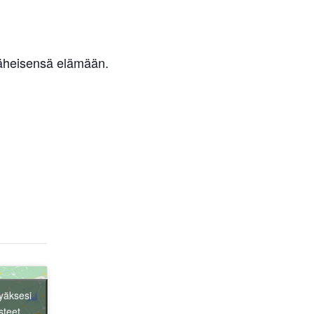
äheisensä elämään.
yäksesi
steet