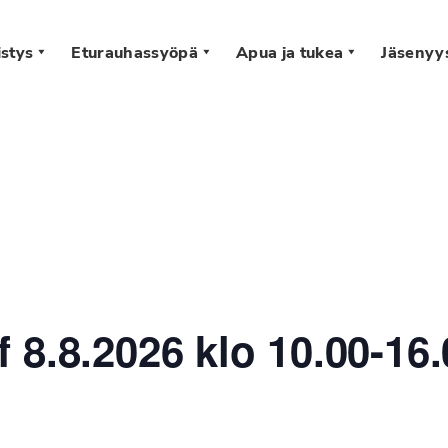
stys
Eturauhassyöpä
Apua ja tukea
Jäsenyy
s
 8.8.2026 klo 10.00-16.