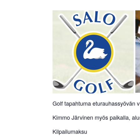
Syöpäyhdistyksen
jäsenjärjestö.
Golf tapahtuma eturauhassyövän v
Kimmo Järvinen myös paikalla, alu
Kilpailumaksu