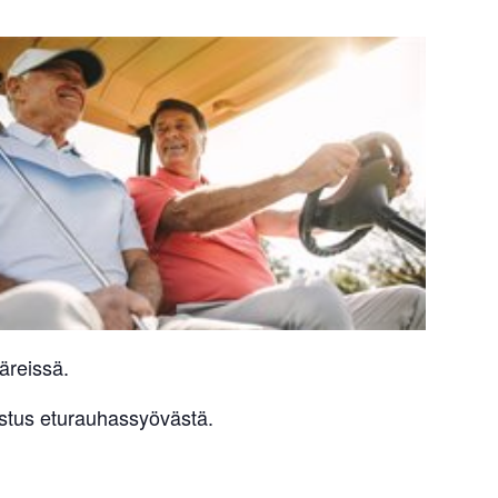
äreissä.
stus eturauhassyövästä.