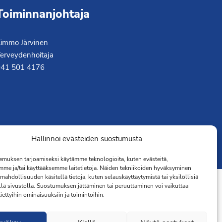
Toiminnanjohtaja
immo Järvinen
erveydenhoitaja
041 501 4176
Hallinnoi evästeiden suostumusta
muksen tarjoamiseksi käytämme teknologioita, kuten evästeitä,
mme ja/tai käyttääksemme laitetietoja. Näiden tekniikoiden hyväksyminen
mahdollisuuden käsitellä tietoja, kuten selauskäyttäytymistä tai yksilöllisiä
llä sivustolla. Suostumuksen jättäminen tai peruuttaminen voi vaikuttaa
 tiettyihin ominaisuuksiin ja toimintoihin.