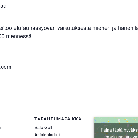
tää
rtoo eturauhassyövän vaikutuksesta miehen ja hänen l
6.00 mennessä
l.com
TAPAHTUMAPAIKKA
:
Salo Golf
Paina tästä hyväks
Anistenkatu 1
markkinointi evä