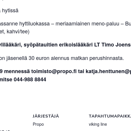
 hytissä
emassanne hyttiluokassa – meriaamiainen meno-paluu – Buff
et, kahvi/tee)
ilääkäri, syöpätauitien erikoislääkäri LT Timo Joen
opon jäsenellä 30 euron alennus matkan perushinnasta.
19 mennessä toimisto@propo.fi tai katja.henttunen@p
mitse 044-988 8844
JÄRJESTÄJÄ
TAPAHTUMAPAIKK
Propo
viking line