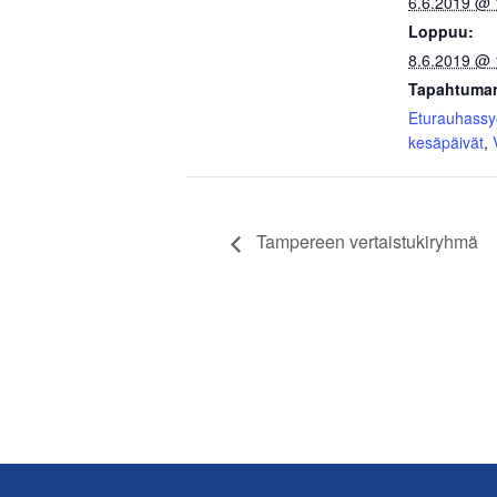
6.6.2019 @ 
Loppuu:
8.6.2019 @ 
Tapahtuman
Eturauhass
kesäpäivät
,
Tampereen vertaistukiryhmä
Footer