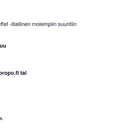
et -illallinen molempiin suuntiin
Liity jäseneksi
suu
ropo.fi tai
A