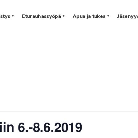
stys
Eturauhassyöpä
Apua ja tukea
Jäsenyy
s
iin 6.-8.6.2019