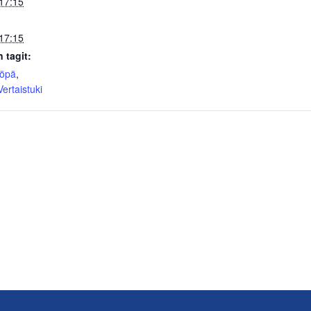
17:15
17:15
 tagit:
yöpä
,
Vertaistuki