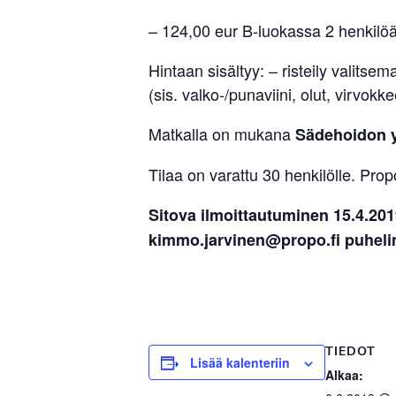
– 124,00 eur B-luokassa 2 henkilöä
Hintaan sisältyy: – risteily valits
(sis. valko-/punaviini, olut, virvokke
Matkalla on mukana
Sädehoidon yl
Tilaa on varattu 30 henkilölle. Pr
Sitova ilmoittautuminen 15.4.20
kimmo.jarvinen@propo.fi puheli
TIEDOT
Lisää kalenteriin
Alkaa: