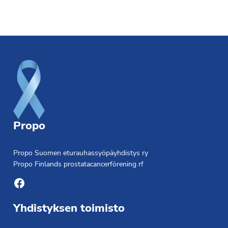
Footer
Propo
Propo Suomen eturauhassyöpäyhdistys ry
Propo Finlands prostatacancerförening rf
Facebook
Yhdistyksen toimisto