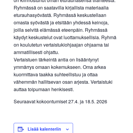
on kiinnostunut oman eturauhasensa tilanteesta.
Ryhmässä on saatavilla kirjallista materiaalia
eturauhasyövästä. Ryhmässä keskustellaan
omasta syövästä ja etsitään yhdessä keinoja,
joilla selvitä elämässä eteenpäin. Ryhmässä
käydyt keskustelut ovat luottamuksellisia. Ryhmä
on koulutetun vertaistukiohjaajan ohjaama tai
ammatillisesti ohjattu.
Vertaistuen tärkeintä antia on lisääntynyt
ymmärrys omaan kokemukseen. Oma arkea
kuormittava taakka suhteellistuu ja ottaa
vähemmän hallitsevan osan arjesta. Vertaistuki
auttaa toipumaan henkisesti.
Seuraavat kokoontumiset 27.4. ja 18.5. 2026
Lisää kalenteriin