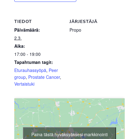
TIEDOT
JÄRJESTÄJÄ
Päivämäärä:
Propo
2.3.
Aika:
17:00 - 19:00
Tapahtuman tagit:
Eturauhassyöpä
,
Peer
group
,
Prostate Cancer
,
Vertaistuki
Paina tästä hyväksyäksesi markkinointi