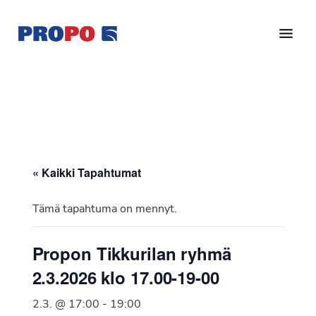
Hyppää
Hyppää
pääsisältöön
alatunnisteeseen
Yhdistys
Propo
on
/
valtakunnallinen
Suomen
potilasjärjestö,
eturauhassyöpäyhdistys
joka
on
Ry
« Kaikki Tapahtumat
perustettu
vuonna
Tämä tapahtuma on mennyt.
1997.
Yhdistys
Propon Tikkurilan ryhmä
on
2.3.2026 klo 17.00-19-00
Suomen
Syöpäyhdistyksen
2.3. @ 17:00
-
19:00
jäsenjärjestö.