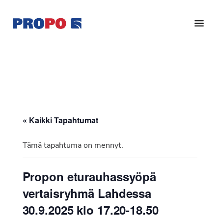
Hyppää
Hyppää
pääsisältöön
alatunnisteeseen
Yhdistys
Propo
on
/
valtakunnallinen
Suomen
potilasjärjestö,
eturauhassyöpäyhdistys
joka
on
Ry
« Kaikki Tapahtumat
perustettu
vuonna
Tämä tapahtuma on mennyt.
1997.
Yhdistys
Propon eturauhassyöpä
on
vertaisryhmä Lahdessa
Suomen
Syöpäyhdistyksen
30.9.2025 klo 17.20-18.50
jäsenjärjestö.