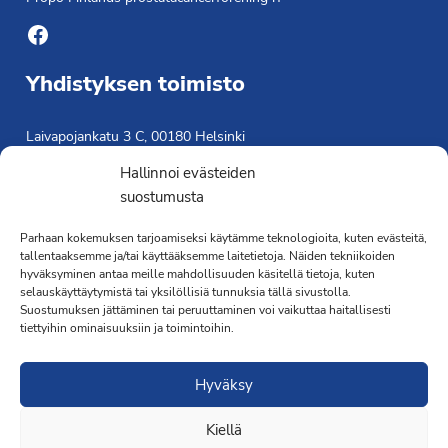
Facebook
Yhdistyksen toimisto
Laivapojankatu 3 C, 00180 Helsinki
toimisto@propo.fi
Hallinnoi evästeiden
Saavutettavuusseloste »
suostumusta
Toiminnanjohtaja
Parhaan kokemuksen tarjoamiseksi käytämme teknologioita, kuten evästeitä,
tallentaaksemme ja/tai käyttääksemme laitetietoja. Näiden tekniikoiden
Kimmo Järvinen
hyväksyminen antaa meille mahdollisuuden käsitellä tietoja, kuten
Terveydenhoitaja
selauskäyttäytymistä tai yksilöllisiä tunnuksia tällä sivustolla.
041 501 4176
Suostumuksen jättäminen tai peruuttaminen voi vaikuttaa haitallisesti
tiettyihin ominaisuuksiin ja toimintoihin.
Hyväksy
Kiellä
·Toteutus ja ylläpito
MMD Networks
·