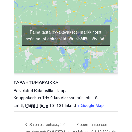
Paina tästä hyväksyäksesi markkinointi
evästeet ottaaksesi tämän sisällön käyttöön
TAPAHTUMAPAIKKA
Palvelutori Kokoustila Ulappa
Kauppakeskus Trio 2.krs Aleksanterinkatu 18
Lahti
,
Päijät-Häme
15140
Finland
+ Google Map
Propon Tampereen
Salon eturauhassyöpä
vertaisryhmä 25.9.2025 klo
vertaisryhmä 1.10.2024 klo