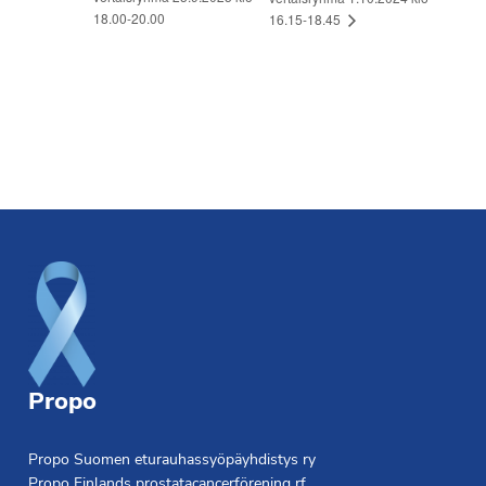
18.00-20.00
16.15-18.45
Footer
Propo
Propo Suomen eturauhassyöpäyhdistys ry
Propo Finlands prostatacancerförening rf