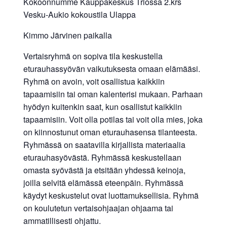
Kokoonnumme Kauppakeskus Triossa 2.krs
Vesku-Aukio kokoustila Ulappa
Kimmo Järvinen paikalla
Vertaisryhmä on sopiva tila keskustella
eturauhassyövän vaikutuksesta omaan elämääsi.
Ryhmä on avoin, voit osallistua kaikkiin
tapaamisiin tai oman kalenterisi mukaan. Parhaan
hyödyn kuitenkin saat, kun osallistut kaikkiin
tapaamisiin. Voit olla potilas tai voit olla mies, joka
on kiinnostunut oman eturauhasensa tilanteesta.
Ryhmässä on saatavilla kirjallista materiaalia
eturauhasyövästä. Ryhmässä keskustellaan
omasta syövästä ja etsitään yhdessä keinoja,
joilla selvitä elämässä eteenpäin. Ryhmässä
käydyt keskustelut ovat luottamuksellisia. Ryhmä
on koulutetun vertaisohjaajan ohjaama tai
ammatillisesti ohjattu.