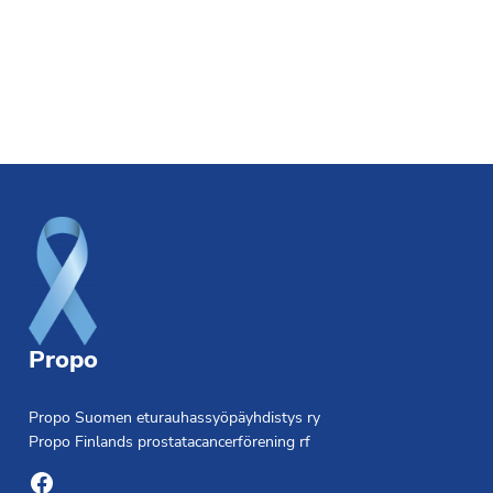
Footer
Propo
Propo Suomen eturauhassyöpäyhdistys ry
Propo Finlands prostatacancerförening rf
Facebook