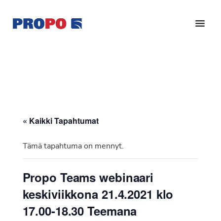
Hyppää
Hyppää
pääsisältöön
alatunnisteeseen
Yhdistys
Propo
on
/
valtakunnallinen
Suomen
potilasjärjestö,
eturauhassyöpäyhdistys
joka
on
Ry
« Kaikki Tapahtumat
perustettu
vuonna
Tämä tapahtuma on mennyt.
1997.
Yhdistys
Propo Teams webinaari
on
keskiviikkona 21.4.2021 klo
Suomen
Syöpäyhdistyksen
17.00-18.30 Teemana
jäsenjärjestö.