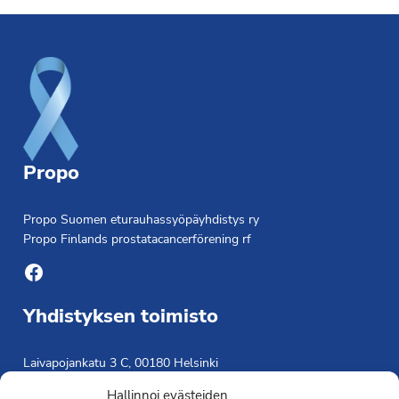
Footer
Propo
Propo Suomen eturauhassyöpäyhdistys ry
Propo Finlands prostatacancerförening rf
Facebook
Yhdistyksen toimisto
Laivapojankatu 3 C, 00180 Helsinki
toimisto@propo.fi
Hallinnoi evästeiden