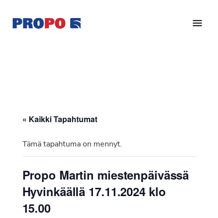
Hyppää
Hyppää
pääsisältöön
alatunnisteeseen
Yhdistys
Propo
on
/
valtakunnallinen
Suomen
potilasjärjestö,
eturauhassyöpäyhdistys
joka
on
Ry
« Kaikki Tapahtumat
perustettu
vuonna
Tämä tapahtuma on mennyt.
1997.
Yhdistys
Propo Martin miestenpäivässä
on
Hyvinkäällä 17.11.2024 klo
Suomen
Syöpäyhdistyksen
15.00
jäsenjärjestö.