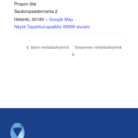
Propon tilat
Saukonpaadenranta 2
Helsinki
,
00180
+ Google Map
Näytä Tapahtumapaikka WWW-sivusto
Tampereen vertaistukiryhmä
Salon vertaistukiryhmä
Footer