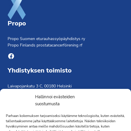
Propo
Propo Suomen eturauhassyöpäyhdistys ry
Propo Finlands prostatacancerförening rf
Facebook
Yhdistyksen toimisto
Laivapojankatu 3 C, 00180 Helsinki
toimisto@propo.fi
Hallinnoi evästeiden
Saavutettavuusseloste »
suostumusta
Toiminnanjohtaja
Parhaan kokemuksen tarjoamiseksi käytämme teknologioita, kuten evästeitä,
Kimmo Järvinen
tallentaaksemme ja/tai käyttääksemme laitetietoja. Näiden tekniikoiden
hyväksyminen antaa meille mahdollisuuden käsitellä tietoja, kuten
Terveydenhoitaja