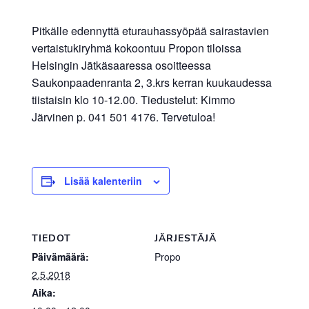
Pitkälle edennyttä eturauhassyöpää sairastavien
vertaistukiryhmä kokoontuu Propon tiloissa
Helsingin Jätkäsaaressa osoitteessa
Saukonpaadenranta 2, 3.krs kerran kuukaudessa
tiistaisin klo 10-12.00. Tiedustelut: Kimmo
Järvinen p. 041 501 4176. Tervetuloa!
Lisää kalenteriin
TIEDOT
JÄRJESTÄJÄ
Päivämäärä:
Propo
2.5.2018
Aika: