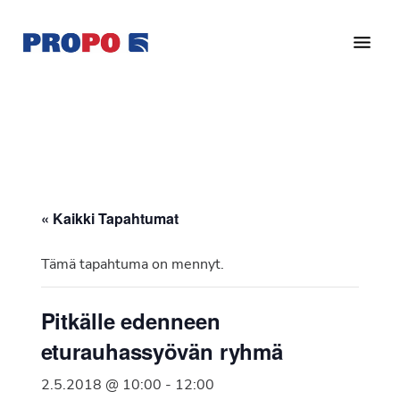
Hyppää
Hyppää
pääsisältöön
alatunnisteeseen
Yhdistys
Propo
on
/
valtakunnallinen
Suomen
potilasjärjestö,
eturauhassyöpäyhdistys
joka
on
Ry
« Kaikki Tapahtumat
perustettu
vuonna
Tämä tapahtuma on mennyt.
1997.
Yhdistys
Pitkälle edenneen
on
eturauhassyövän ryhmä
Suomen
Syöpäyhdistyksen
2.5.2018 @ 10:00
-
12:00
jäsenjärjestö.