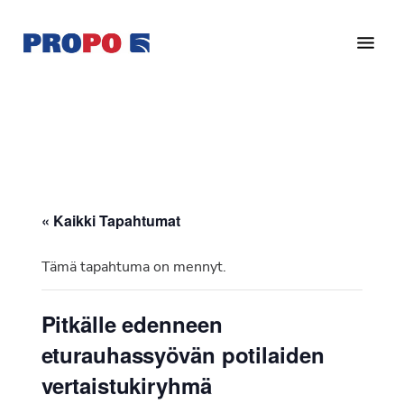
Hyppää
Hyppää
pääsisältöön
alatunnisteeseen
Yhdistys
Propo
on
/
valtakunnallinen
Suomen
potilasjärjestö,
eturauhassyöpäyhdistys
joka
on
Ry
« Kaikki Tapahtumat
perustettu
vuonna
Tämä tapahtuma on mennyt.
1997.
Yhdistys
Pitkälle edenneen
on
eturauhassyövän potilaiden
Suomen
Syöpäyhdistyksen
vertaistukiryhmä
jäsenjärjestö.