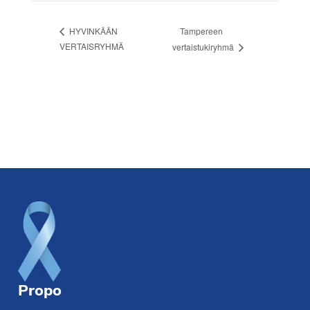
Tampereen
HYVINKÄÄN
VERTAISRYHMÄ
vertaistukiryhmä
Footer
Propo