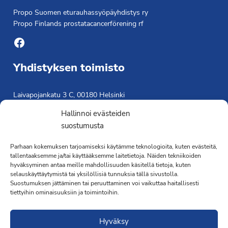
Propo Suomen eturauhassyöpäyhdistys ry
Propo Finlands prostatacancerförening rf
Facebook
Yhdistyksen toimisto
Laivapojankatu 3 C, 00180 Helsinki
toimisto@propo.fi
Hallinnoi evästeiden
Saavutettavuusseloste »
suostumusta
Toiminnanjohtaja
Parhaan kokemuksen tarjoamiseksi käytämme teknologioita, kuten evästeitä,
Kimmo Järvinen
tallentaaksemme ja/tai käyttääksemme laitetietoja. Näiden tekniikoiden
hyväksyminen antaa meille mahdollisuuden käsitellä tietoja, kuten
Terveydenhoitaja
selauskäyttäytymistä tai yksilöllisiä tunnuksia tällä sivustolla.
041 501 4176
Suostumuksen jättäminen tai peruuttaminen voi vaikuttaa haitallisesti
tiettyihin ominaisuuksiin ja toimintoihin.
Hyväksy