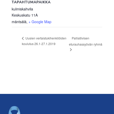
TAPAHTUMAPAIKKA
kulmiskahvila
Keskuskatu 11A
mäntsälä
,
+ Google Map
Palliatiivisen
Uusien vertaistukihenkilöiden
koulutus 26.1-27.1.2019
eturauhassyövän ryhmä
Footer