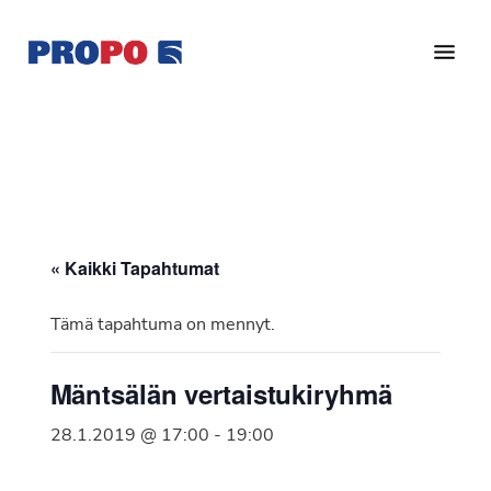
Hyppää
Hyppää
pääsisältöön
alatunnisteeseen
Yhdistys
Propo
on
/
valtakunnallinen
Suomen
potilasjärjestö,
eturauhassyöpäyhdistys
joka
on
Ry
« Kaikki Tapahtumat
perustettu
vuonna
Tämä tapahtuma on mennyt.
1997.
Yhdistys
Mäntsälän vertaistukiryhmä
on
Suomen
28.1.2019 @ 17:00
-
19:00
Syöpäyhdistyksen
jäsenjärjestö.