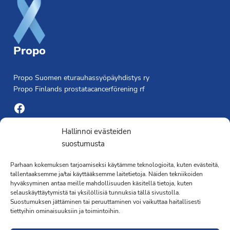
Propo
Propo Suomen eturauhassyöpäyhdistys ry
Propo Finlands prostatacancerförening rf
Facebook
Yhdistyksen toimisto
Hallinnoi evästeiden
suostumusta
Laivapojankatu 3 C, 00180 Helsinki
Parhaan kokemuksen tarjoamiseksi käytämme teknologioita, kuten evästeitä,
toimisto@propo.fi
tallentaaksemme ja/tai käyttääksemme laitetietoja. Näiden tekniikoiden
Saavutettavuusseloste »
hyväksyminen antaa meille mahdollisuuden käsitellä tietoja, kuten
Toiminnanjohtaja
selauskäyttäytymistä tai yksilöllisiä tunnuksia tällä sivustolla.
Suostumuksen jättäminen tai peruuttaminen voi vaikuttaa haitallisesti
tiettyihin ominaisuuksiin ja toimintoihin.
Kimmo Järvinen