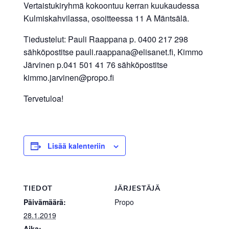
Vertaistukiryhmä kokoontuu kerran kuukaudessa
Kulmiskahvilassa, osoitteessa 11 A Mäntsälä.
Tiedustelut: Pauli Raappana p. 0400 217 298
sähköpostitse pauli.raappana@elisanet.fi, Kimmo
Järvinen p.041 501 41 76 sähköpostitse
kimmo.jarvinen@propo.fi
Tervetuloa!
Lisää kalenteriin
TIEDOT
JÄRJESTÄJÄ
Päivämäärä:
Propo
28.1.2019
Aika: