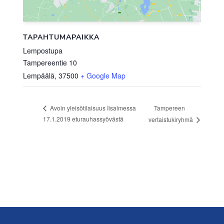
TAPAHTUMAPAIKKA
Lempostupa
Tampereentie 10
Lempäälä
,
37500
+ Google Map
Tampereen
Avoin yleisötilaisuus Iisalmessa
17.1.2019 eturauhassyövästä
vertaistukiryhmä
Footer