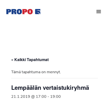
Hyppää
Hyppää
pääsisältöön
alatunnisteeseen
Yhdistys
Propo
on
/
valtakunnallinen
Suomen
potilasjärjestö,
eturauhassyöpäyhdistys
joka
on
Ry
« Kaikki Tapahtumat
perustettu
vuonna
Tämä tapahtuma on mennyt.
1997.
Yhdistys
Lempäälän vertaistukiryhmä
on
Suomen
21.1.2019 @ 17:00
-
19:00
Syöpäyhdistyksen
jäsenjärjestö.