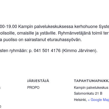
00-19.00 Kampin palvelukeskuksessa kerhohuone Systeri
isoille, omaisille ja ystäville. Ryhmänvetäjänä toimii t
ka puoliso on sairastanut eturauhassyövän.
heisten ryhmään: p. 041 501 4176 (Kimmo Järvinen).
JÄRJESTÄJÄ
TAPAHTUMAPAIKK
:
PROPO
Kampin palvelukeskus
Salomonkatu 21 B
Helsinki
,
+ Google Ma
0