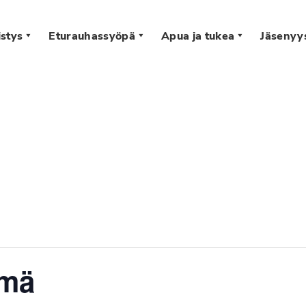
stys
Eturauhassyöpä
Apua ja tukea
Jäsenyy
s
hmä