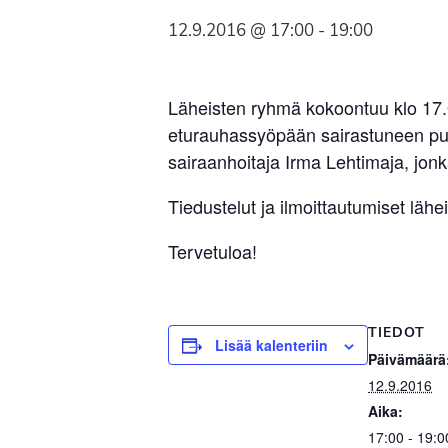
Syöpäyhdistyksen
12.9.2016 @ 17:00
-
19:00
jäsenjärjestö.
Läheisten ryhmä kokoontuu klo 17.
eturauhassyöpään sairastuneen puol
sairaanhoitaja Irma Lehtimaja, jon
Tiedustelut ja ilmoittautumiset lä
Tervetuloa!
TIEDOT
Lisää kalenteriin
Päivämäärä
12.9.2016
Aika:
17:00 - 19:0