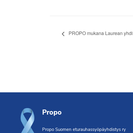
PROPO mukana Laurean yhdist
Footer
Propo
Propo Suomen eturauhassyöpäyhdistys ry