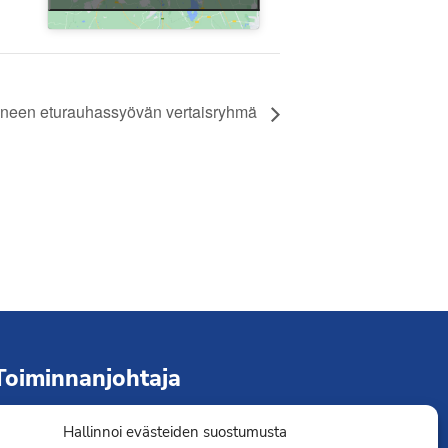
Liity jäseneksi
nneen eturauhassyövän vertaisryhmä
Toiminnanjohtaja
Hallinnoi evästeiden suostumusta
immo Järvinen