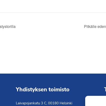
ystorilla
Pitkälle ede
Yhdistyksen toimisto
Laivapojankatu 3 C, 00180 Helsinki
K