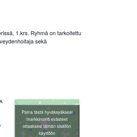
ssä, 1.krs. Ryhmä on tarkoitettu
erveydenhoitaja sekä
A
Paina tästä hyväksyäksesi
markkinointi evästeet
p
ottaaksesi tämän sisällön
käyttöön