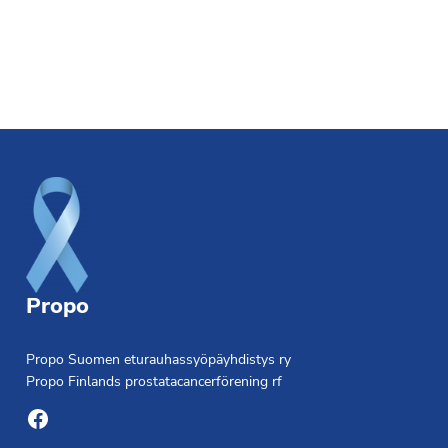
Footer
Propo
Propo Suomen eturauhassyöpäyhdistys ry
Propo Finlands prostatacancerförening rf
Facebook