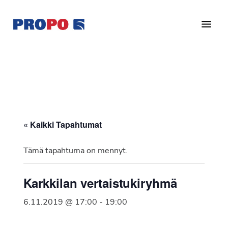
Hyppää
Hyppää
pääsisältöön
alatunnisteeseen
Yhdistys
Propo
on
/
valtakunnallinen
Suomen
potilasjärjestö,
eturauhassyöpäyhdistys
joka
on
Ry
« Kaikki Tapahtumat
perustettu
vuonna
Tämä tapahtuma on mennyt.
1997.
Yhdistys
Karkkilan vertaistukiryhmä
on
Suomen
6.11.2019 @ 17:00
-
19:00
Syöpäyhdistyksen
jäsenjärjestö.