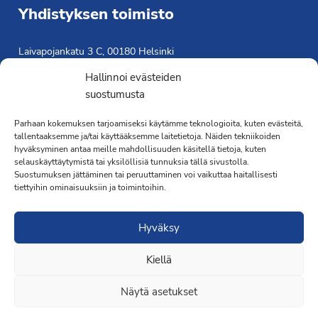
Yhdistyksen toimisto
Laivapojankatu 3 C, 00180 Helsinki
toimisto@propo.fi
Hallinnoi evästeiden
Saavutettavuusseloste »
suostumusta
Toiminnanjohtaja
Parhaan kokemuksen tarjoamiseksi käytämme teknologioita, kuten evästeitä,
tallentaaksemme ja/tai käyttääksemme laitetietoja. Näiden tekniikoiden
Kimmo Järvinen
hyväksyminen antaa meille mahdollisuuden käsitellä tietoja, kuten
Terveydenhoitaja
selauskäyttäytymistä tai yksilöllisiä tunnuksia tällä sivustolla.
041 501 4176
Suostumuksen jättäminen tai peruuttaminen voi vaikuttaa haitallisesti
tiettyihin ominaisuuksiin ja toimintoihin.
Hyväksy
Kiellä
·Toteutus ja ylläpito
MMD Networks
·
Näytä asetukset