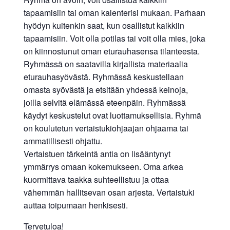
tapaamisiin tai oman kalenterisi mukaan. Parhaan
hyödyn kuitenkin saat, kun osallistut kaikkiin
tapaamisiin. Voit olla potilas tai voit olla mies, joka
on kiinnostunut oman eturauhasensa tilanteesta.
Ryhmässä on saatavilla kirjallista materiaalia
eturauhasyövästä. Ryhmässä keskustellaan
omasta syövästä ja etsitään yhdessä keinoja,
joilla selvitä elämässä eteenpäin. Ryhmässä
käydyt keskustelut ovat luottamuksellisia. Ryhmä
on koulutetun vertaistukiohjaajan ohjaama tai
ammatillisesti ohjattu.
Vertaistuen tärkeintä antia on lisääntynyt
ymmärrys omaan kokemukseen. Oma arkea
kuormittava taakka suhteellistuu ja ottaa
vähemmän hallitsevan osan arjesta. Vertaistuki
auttaa toipumaan henkisesti.
Tervetuloa!