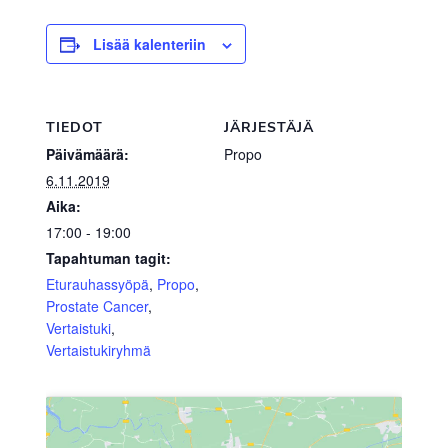
Lisää kalenteriin
TIEDOT
JÄRJESTÄJÄ
Päivämäärä:
Propo
6.11.2019
Aika:
17:00 - 19:00
Tapahtuman tagit:
Eturauhassyöpä
,
Propo
,
Prostate Cancer
,
Vertaistuki
,
Vertaistukiryhmä