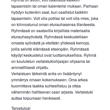
tapaamisiin tai oman kalenterisi mukaan. Parhaan
hyödyn kuitenkin saat, kun osallistut kaikkiin
tapaamisiin. Voit olla potilas tai voit olla mies, joka
on kiinnostunut oman eturauhasensa tilanteesta.
Ryhmässä on saatavilla kirjallista materiaalia
eturauhasyövästä. Ryhmässä keskustellaan
omasta syövästä ja etsitään yhdessä keinoja,
joilla selvitä elämässä eteenpäin. Ryhmässä
käydyt keskustelut ovat luottamuksellisia. Ryhmä
on koulutetun vertaistukiohjaajan ohjaama tai
ammatillisesti ohjattu.
Vertaistuen tärkeintä antia on lisääntynyt
ymmärrys omaan kokemukseen. Oma arkea
kuormittava taakka suhteellistuu ja ottaa
vähemmän hallitsevan osan arjesta. Vertaistuki
auttaa toipumaan henkisesti.
Tervetuloa!