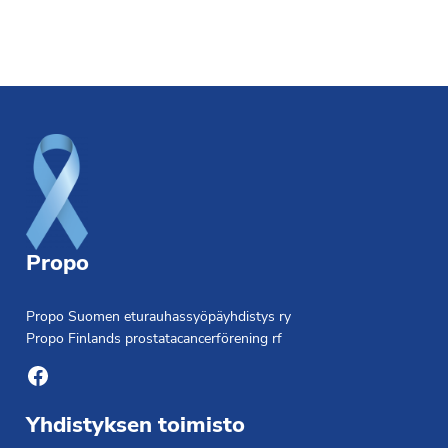
Footer
Propo
Propo Suomen eturauhassyöpäyhdistys ry
Propo Finlands prostatacancerförening rf
Facebook
Yhdistyksen toimisto