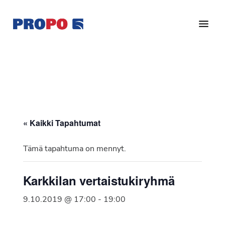
Hyppää
Hyppää
pääsisältöön
alatunnisteeseen
Yhdistys
Propo
on
/
valtakunnallinen
Suomen
potilasjärjestö,
eturauhassyöpäyhdistys
joka
on
Ry
« Kaikki Tapahtumat
perustettu
vuonna
Tämä tapahtuma on mennyt.
1997.
Yhdistys
Karkkilan vertaistukiryhmä
on
Suomen
9.10.2019 @ 17:00
-
19:00
Syöpäyhdistyksen
jäsenjärjestö.