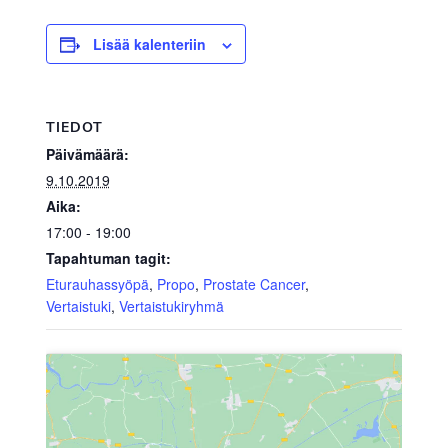
Lisää kalenteriin
TIEDOT
Päivämäärä:
9.10.2019
Aika:
17:00 - 19:00
Tapahtuman tagit:
Eturauhassyöpä
,
Propo
,
Prostate Cancer
,
Vertaistuki
,
Vertaistukiryhmä