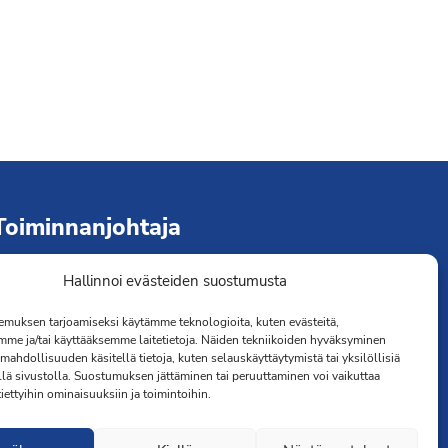
Toiminnanjohtaja
Hallinnoi evästeiden suostumusta
immo Järvinen
erveydenhoitaja
muksen tarjoamiseksi käytämme teknologioita, kuten evästeitä,
041 501 4176
mme ja/tai käyttääksemme laitetietoja. Näiden tekniikoiden hyväksyminen
mahdollisuuden käsitellä tietoja, kuten selauskäyttäytymistä tai yksilöllisiä
llä sivustolla. Suostumuksen jättäminen tai peruuttaminen voi vaikuttaa
 tiettyihin ominaisuuksiin ja toimintoihin.