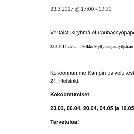
Syöpäyhdistyksen
23.3.2017 @ 17:00
-
19:30
jäsenjärjestö.
Vertaistukiryhmä eturauhassyöpäpot
23.3.2017 vieraana Mikko Myllykangas, syöpätautie
Kokoonnumme Kampin palvelukeskuk
21, Helsinki.
Kokoontumiset
23.03, 06.04, 20.04, 04.05 ja 18.0
Tervetuloa!