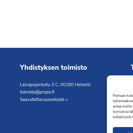
Yhdistyksen toimisto
Laivapojankatu 3 C, 00180 Helsinki
K
toimisto@propo.fi
T
Parhaan koke
Saavutettavuusseloste »
tallentaakse
antaa meille 
tunnuksia tä
haitallisesti