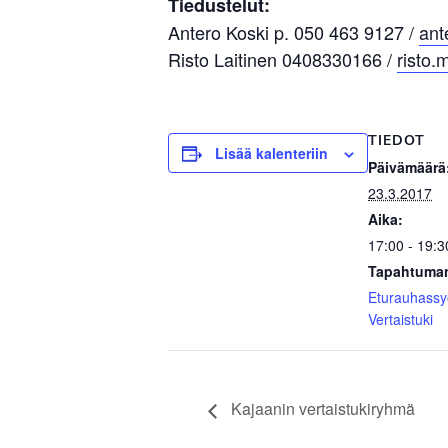
Tiedustelut:
Antero Koski p. 050 463 9127 /
ant
Risto Laitinen 0408330166 /
risto.m
TIEDOT
Lisää kalenteriin
Päivämäärä
23.3.2017
Aika:
17:00 - 19:3
Tapahtuman
Eturauhass
Vertaistuki
Kajaanin vertaistukiryhmä