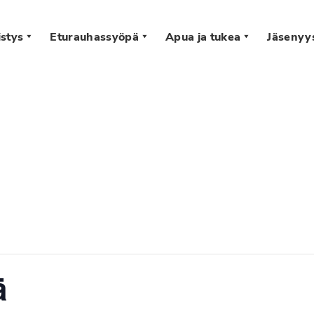
stys
Eturauhassyöpä
Apua ja tukea
Jäsenyy
s
ä