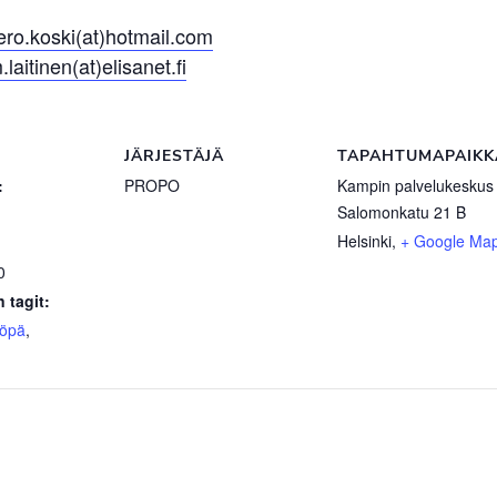
ero.koski(at)hotmail.com
.laitinen(at)elisanet.fi
JÄRJESTÄJÄ
TAPAHTUMAPAIKK
:
PROPO
Kampin palvelukeskus
Salomonkatu 21 B
Helsinki
,
+ Google Ma
0
 tagit:
yöpä
,