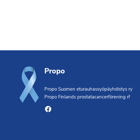
Footer
Propo
Propo Suomen eturauhassyöpäyhdistys ry
Propo Finlands prostatacancerförening rf
Facebook