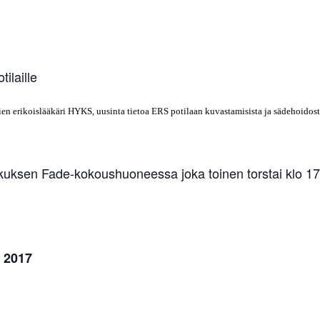
ilaille
n erikoislääkäri HYKS, uusinta tietoa ERS potilaan kuvastamisista ja sädehoidos
sen Fade-kokoushuoneessa joka toinen torstai klo 17
5 2017