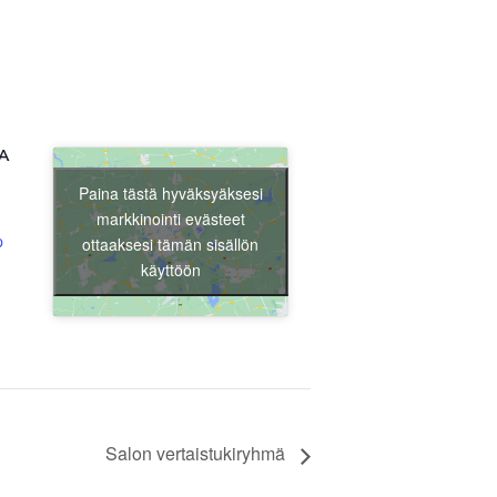
A
Liity jäseneksi
Paina tästä hyväksyäksesi
markkinointi evästeet
p
ottaaksesi tämän sisällön
käyttöön
Salon vertaistukiryhmä