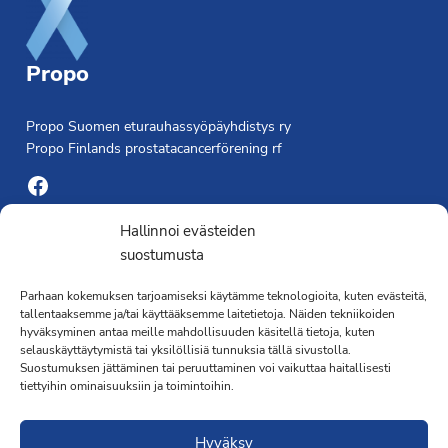
Propo
Propo Suomen eturauhassyöpäyhdistys ry
Propo Finlands prostatacancerförening rf
Facebook
Yhdistyksen toimisto
Hallinnoi evästeiden
suostumusta
Laivapojankatu 3 C, 00180 Helsinki
Parhaan kokemuksen tarjoamiseksi käytämme teknologioita, kuten evästeitä,
toimisto@propo.fi
tallentaaksemme ja/tai käyttääksemme laitetietoja. Näiden tekniikoiden
Saavutettavuusseloste »
hyväksyminen antaa meille mahdollisuuden käsitellä tietoja, kuten
Toiminnanjohtaja
selauskäyttäytymistä tai yksilöllisiä tunnuksia tällä sivustolla.
Suostumuksen jättäminen tai peruuttaminen voi vaikuttaa haitallisesti
tiettyihin ominaisuuksiin ja toimintoihin.
Kimmo Järvinen
Terveydenhoitaja
Hyväksy