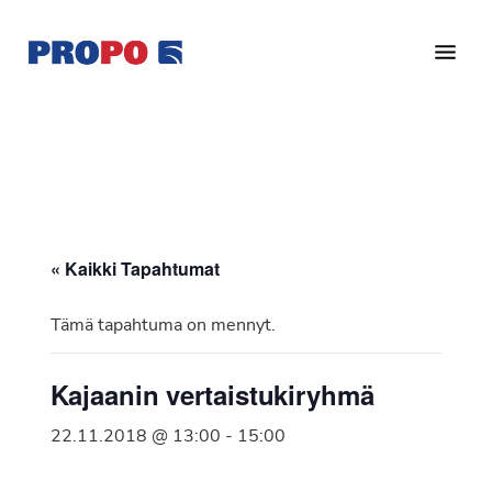
Hyppää
Hyppää
pääsisältöön
alatunnisteeseen
Yhdistys
Propo
on
/
valtakunnallinen
Suomen
potilasjärjestö,
eturauhassyöpäyhdistys
joka
on
Ry
« Kaikki Tapahtumat
perustettu
vuonna
Tämä tapahtuma on mennyt.
1997.
Yhdistys
Kajaanin vertaistukiryhmä
on
Suomen
22.11.2018 @ 13:00
-
15:00
Syöpäyhdistyksen
jäsenjärjestö.