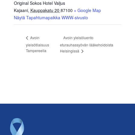
Original Sokos Hotel Valjus
Kajaani
,
Kauppakatu 20
87100
+ Google Map
Näytä Tapahtumapaikka WWW-sivusto
Avoin yleisöluento
Avoin
yleisötilaisuus
eturauhassyövän lääkehoidoista
Tampereella
Helsingissä
Footer