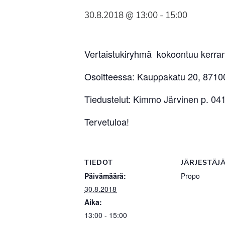
Syöpäyhdistyksen
30.8.2018 @ 13:00
-
15:00
jäsenjärjestö.
Vertaistukiryhmä kokoontuu kerran
Osoitteessa: Kauppakatu 20, 8710
Tiedustelut: Kimmo Järvinen p. 04
Tervetuloa!
TIEDOT
JÄRJESTÄJ
Päivämäärä:
Propo
30.8.2018
Aika:
13:00 - 15:00