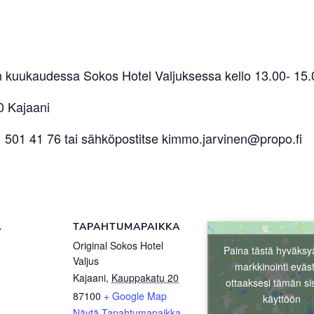
 kuukaudessa Sokos Hotel Valjuksessa kello 13.00- 15.
0 Kajaani
1 501 41 76 tai sähköpostitse kimmo.jarvinen@propo.fi
Ä
TAPAHTUMAPAIKKA
Original Sokos Hotel
Paina tästä hyväksy
Valjus
markkinointi eväs
Kajaani
,
Kauppakatu 20
ottaaksesi tämän si
87100
+ Google Map
käyttöön
Näytä Tapahtumapaikka