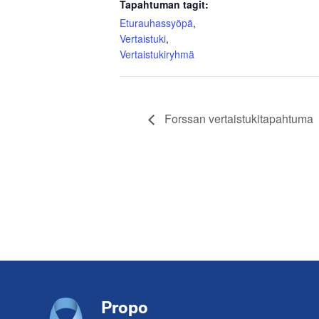
Tapahtuman tagit:
Eturauhassyöpä
,
Vertaistuki
,
Vertaistukiryhmä
Forssan vertaistukitapahtuma
Footer
Propo