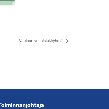
Liity jäseneksi
Vantaan vertaistukiryhmä
Toiminnanjohtaja