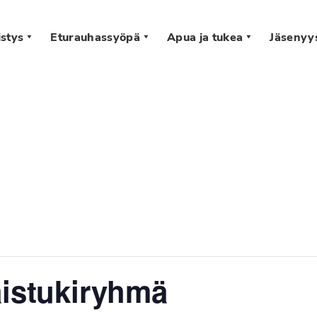
stys
Eturauhassyöpä
Apua ja tukea
Jäsenyy
s
aistukiryhmä