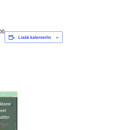
00
Lisää kalenteriin
äksesi
teet
sällön