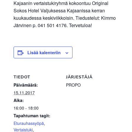
Kajaanin vertaistukiryhmä kokoontuu Original
Sokos Hotel Valjuksessa Kajaanissa kerran
kuukaudessa keskiviikkoisin. Tiedustelut: Kimmo
Järvinen p. 041 501 4176. Tervetuloa!
Lisää kalenteriin
TIEDOT
JÄRJESTÄJÄ
Päivämäärä:
PROPO
15.11.2017
Aika:
16:00 - 18:00
Tapahtuman tagit:
Eturauhassyöpä
,
Vertaistuki
,