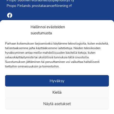
Propo Suomen eturauhassyöpäyhdistys ry
Propo Finlands prostatacancerförening rf
Facebook
Yhdistyksen toimisto
Hallinnoi evästeiden
suostumusta
Laivapojankatu 3 C, 00180 Helsinki
Parhaan kokemuksen tarjoamiseksi käytämme teknologioita, kuten evästeitä,
toimisto@propo.fi
tallentaaksemme ja/tai käyttääksemme laitetietoja. Näiden tekniikoiden
Saavutettavuusseloste »
hyväksyminen antaa meille mahdollisuuden käsitellä tietoja, kuten
Toiminnanjohtaja
selauskäyttäytymistä tai yksilöllisiä tunnuksia tällä sivustolla.
Suostumuksen jättäminen tai peruuttaminen voi vaikuttaa haitallisesti
tiettyihin ominaisuuksiin ja toimintoihin.
Kimmo Järvinen
Terveydenhoitaja
Hyväksy
041 501 4176
Kiellä
Näytä asetukset