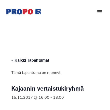
Hyppää
Hyppää
pääsisältöön
alatunnisteeseen
Yhdistys
Propo
on
/
valtakunnallinen
Suomen
potilasjärjestö,
eturauhassyöpäyhdistys
joka
on
Ry
« Kaikki Tapahtumat
perustettu
vuonna
Tämä tapahtuma on mennyt.
1997.
Yhdistys
Kajaanin vertaistukiryhmä
on
Suomen
15.11.2017 @ 16:00
-
18:00
Syöpäyhdistyksen
jäsenjärjestö.