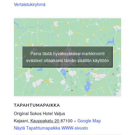
Vertaistukiryhmä
Paina tästä hyväksyäksesi markkinointi
evästeet ottaaksesi tämän sisällön käyttöön
TAPAHTUMAPAIKKA
Original Sokos Hotel Valjus
Kajaani
,
Kauppakatu 20
87100
+ Google Map
Näytä Tapahtumapaikka WWW-sivusto