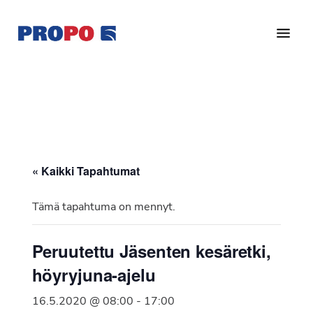
Hyppää
Hyppää
pääsisältöön
alatunnisteeseen
Yhdistys
Propo
on
/
valtakunnallinen
Suomen
potilasjärjestö,
eturauhassyöpäyhdistys
joka
on
Ry
« Kaikki Tapahtumat
perustettu
vuonna
Tämä tapahtuma on mennyt.
1997.
Yhdistys
Peruutettu Jäsenten kesäretki,
on
höyryjuna-ajelu
Suomen
Syöpäyhdistyksen
16.5.2020 @ 08:00
-
17:00
jäsenjärjestö.