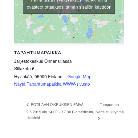
evästeet ottaaksesi tämän sisällön käyttöön
TAPAHTUMAPAIKKA
Järjestökeskus Onnensillassa
Siltakatu 6
Hyvinkää
,
05900
Finland
+ Google Map
Näytä Tapahtumapaikka WWW-sivusto
Tampereen
POTILAAN OIKEUKSIEN PÄIVÄ
9.5.2019 klo 14.00 – 17.30 Biomedicum,
vertaistukiryhmä
Helsinki