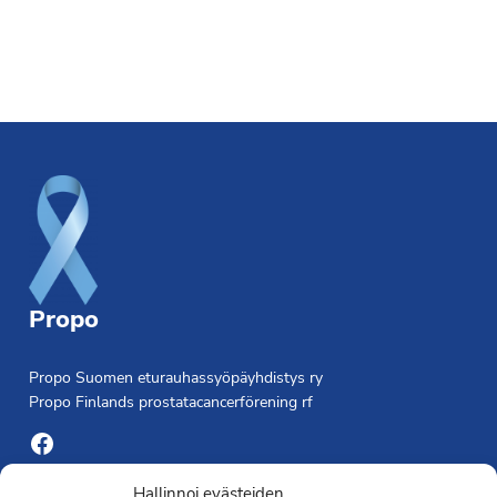
Footer
Propo
Propo Suomen eturauhassyöpäyhdistys ry
Propo Finlands prostatacancerförening rf
Facebook
Hallinnoi evästeiden