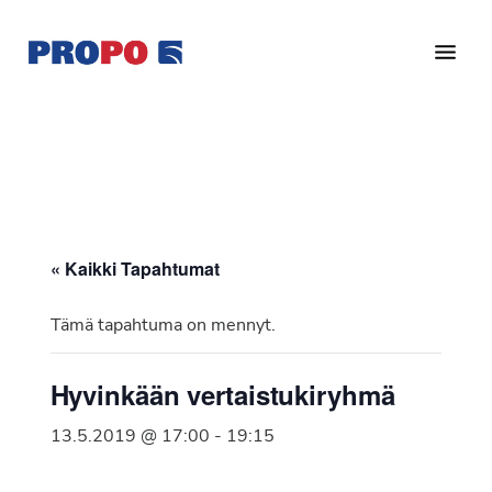
Hyppää
Hyppää
pääsisältöön
alatunnisteeseen
Yhdistys
Propo
on
/
valtakunnallinen
Suomen
potilasjärjestö,
eturauhassyöpäyhdistys
joka
on
Ry
« Kaikki Tapahtumat
perustettu
vuonna
Tämä tapahtuma on mennyt.
1997.
Yhdistys
Hyvinkään vertaistukiryhmä
on
Suomen
13.5.2019 @ 17:00
-
19:15
Syöpäyhdistyksen
jäsenjärjestö.