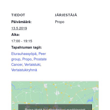
TIEDOT
JÄRJESTÄJÄ
Päivämäärä:
Propo
13.5.2019
Aika:
17:00 - 19:15
Tapahtuman tagit:
Eturauhassyöpä
,
Peer
group
,
Propo
,
Prostate
Cancer
,
Vertaistuki
,
Vertaistukiryhmä
Paina tästä hyväksyäksesi markkinointi