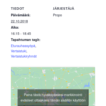
TIEDOT
JÄRJESTÄJÄ
Päivämäärä:
Propo
22.10.2018
Aika:
16:15 - 18:45
Tapahtuman tagit:
Eturauhassyöpä
,
Vertaistuki
,
Vertaistukiryhmät
Paina tästä hyväksyäksesi markkinointi
evästeet ottaaksesi tämän sisällön käyttöön