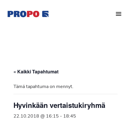
Hyppää
Hyppää
pääsisältöön
alatunnisteeseen
Yhdistys
Propo
on
/
valtakunnallinen
Suomen
potilasjärjestö,
eturauhassyöpäyhdistys
joka
on
Ry
« Kaikki Tapahtumat
perustettu
vuonna
Tämä tapahtuma on mennyt.
1997.
Yhdistys
Hyvinkään vertaistukiryhmä
on
Suomen
22.10.2018 @ 16:15
-
18:45
Syöpäyhdistyksen
jäsenjärjestö.