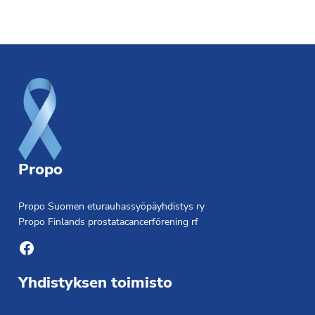
Footer
Propo
Propo Suomen eturauhassyöpäyhdistys ry
Propo Finlands prostatacancerförening rf
Facebook
Yhdistyksen toimisto