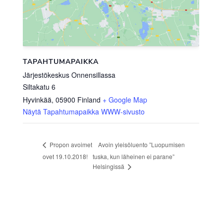
TAPAHTUMAPAIKKA
Järjestökeskus Onnensillassa
Siltakatu 6
Hyvinkää
,
05900
Finland
+ Google Map
Näytä Tapahtumapaikka WWW-sivusto
Avoin yleisöluento ”Luopumisen
Propon avoimet
ovet 19.10.2018!
tuska, kun läheinen ei parane”
Helsingissä