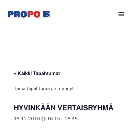
Hyppää
Hyppää
pääsisältöön
alatunnisteeseen
Yhdistys
Propo
on
/
valtakunnallinen
Suomen
potilasjärjestö,
eturauhassyöpäyhdistys
joka
on
Ry
« Kaikki Tapahtumat
perustettu
vuonna
Tämä tapahtuma on mennyt.
1997.
Yhdistys
HYVINKÄÄN VERTAISRYHMÄ
on
Suomen
19.12.2016 @ 16:15
-
18:45
Syöpäyhdistyksen
jäsenjärjestö.