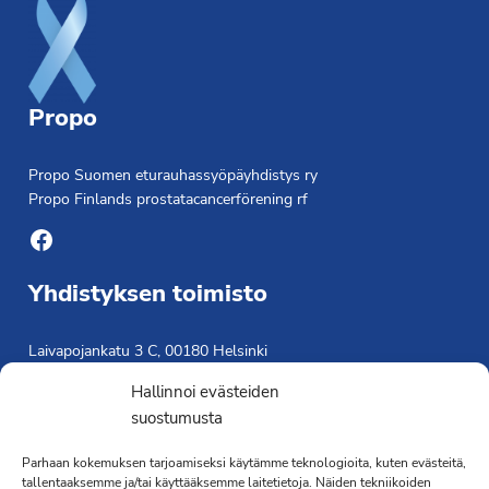
Propo
Propo Suomen eturauhassyöpäyhdistys ry
Propo Finlands prostatacancerförening rf
Facebook
Yhdistyksen toimisto
Laivapojankatu 3 C, 00180 Helsinki
toimisto@propo.fi
Hallinnoi evästeiden
Saavutettavuusseloste »
suostumusta
Toiminnanjohtaja
Parhaan kokemuksen tarjoamiseksi käytämme teknologioita, kuten evästeitä,
Kimmo Järvinen
tallentaaksemme ja/tai käyttääksemme laitetietoja. Näiden tekniikoiden