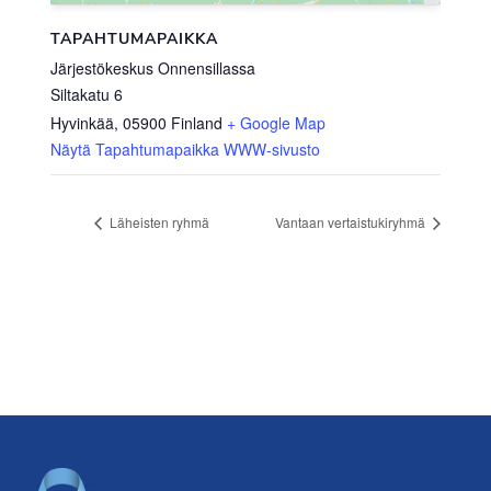
TAPAHTUMAPAIKKA
Järjestökeskus Onnensillassa
Siltakatu 6
Hyvinkää
,
05900
Finland
+ Google Map
Näytä Tapahtumapaikka WWW-sivusto
Läheisten ryhmä
Vantaan vertaistukiryhmä
Footer