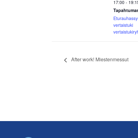
17:00 - 19:1
Tapahtuman
Eturauhass
vertaistuki
vertaistukir
After work! Miestenmessut
Footer