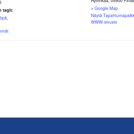
Hyvinkää
,
05900
Finla
5
+ Google Map
 tagit:
Näytä Tapahtumapaik
yöpä
,
WWW-sivusto
yhmät