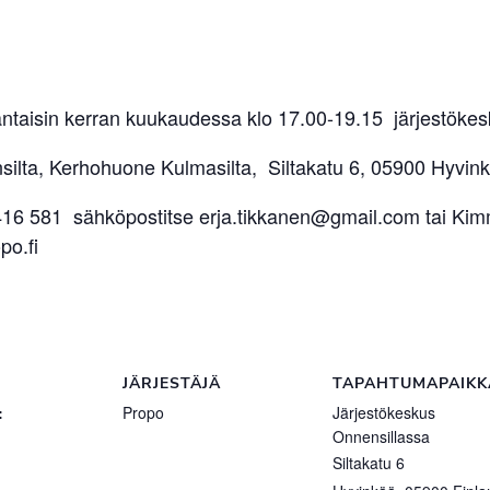
taisin kerran kuukaudessa klo 17.00-19.15 järjestökes
silta, Kerhohuone Kulmasilta, Siltakatu 6, 05900 Hyvin
 416 581 sähköpostitse erja.tikkanen@gmail.com tai Ki
po.fi
JÄRJESTÄJÄ
TAPAHTUMAPAIKK
:
Propo
Järjestökeskus
Onnensillassa
Siltakatu 6