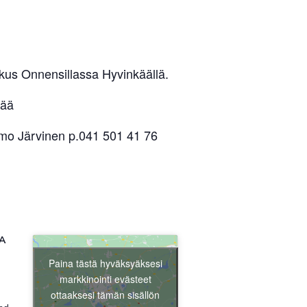
kus Onnensillassa Hyvinkäällä.
kää
mmo Järvinen p.041 501 41 76
A
Paina tästä hyväksyäksesi
markkinointi evästeet
ottaaksesi tämän sisällön