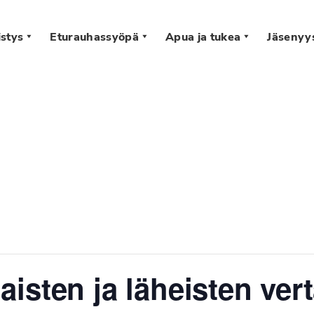
stys
Eturauhassyöpä
Apua ja tukea
Jäsenyy
s
isten ja läheisten ver