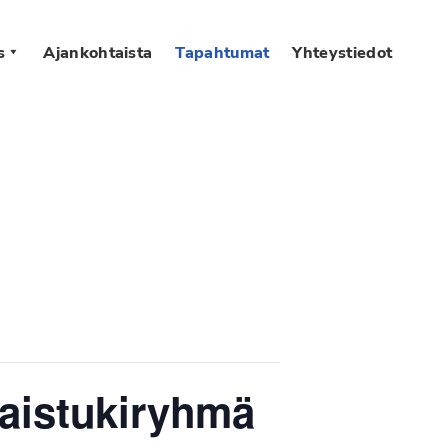
s
Ajankohtaista
Tapahtumat
Yhteystiedot
taistukiryhmä