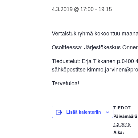
Syöpäyhdistyksen
4.3.2019 @ 17:00
-
19:15
jäsenjärjestö.
Vertaistukiryhmä kokoontuu maanan
Osoitteessa: Järjestökeskus Onnen
Tiedustelut: Erja Tikkanen p.0400
sähköpostitse kimmo.jarvinen@pro
Tervetuloa!
TIEDOT
Lisää kalenteriin
Päivämäärä
4.3.2019
Aika: