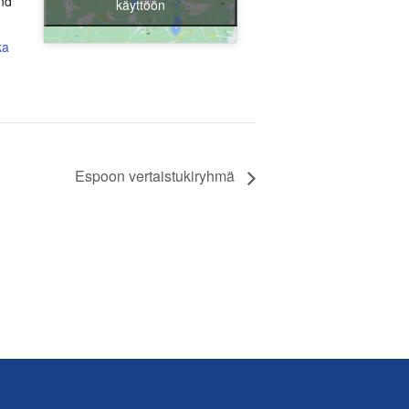
nd
käyttöön
Liity jäseneksi
ka
Espoon vertaistukiryhmä