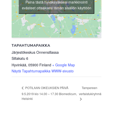
Paina tästä hyväksyäksesi markkinointi
evästeet ottaaksesi tämän sisällön käyttöön
TAPAHTUMAPAIKKA
Järjestökeskus Onnensillassa
Siltakatu 6
Hyvinkää
,
05900
Finland
+ Google Map
Näytä Tapahtumapaikka WWW-sivusto
Tampereen
POTILAAN OIKEUKSIEN PÄIVÄ
9.5.2019 klo 14.00 – 17.30 Biomedicum,
vertaistukiryhmä
Helsinki