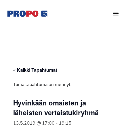
Hyppää
Hyppää
pääsisältöön
alatunnisteeseen
Yhdistys
Propo
on
/
valtakunnallinen
Suomen
potilasjärjestö,
eturauhassyöpäyhdistys
joka
on
Ry
« Kaikki Tapahtumat
perustettu
vuonna
Tämä tapahtuma on mennyt.
1997.
Yhdistys
Hyvinkään omaisten ja
on
läheisten vertaistukiryhmä
Suomen
Syöpäyhdistyksen
13.5.2019 @ 17:00
-
19:15
jäsenjärjestö.