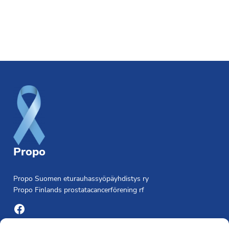
Footer
Propo
Propo Suomen eturauhassyöpäyhdistys ry
Propo Finlands prostatacancerförening rf
Facebook