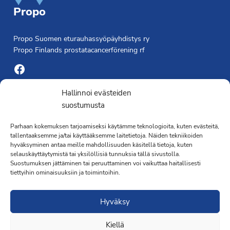
Propo
Propo Suomen eturauhassyöpäyhdistys ry
Propo Finlands prostatacancerförening rf
Facebook
Yhdistyksen toimisto
Hallinnoi evästeiden
suostumusta
Laivapojankatu 3 C, 00180 Helsinki
Parhaan kokemuksen tarjoamiseksi käytämme teknologioita, kuten evästeitä,
toimisto@propo.fi
tallentaaksemme ja/tai käyttääksemme laitetietoja. Näiden tekniikoiden
Saavutettavuusseloste »
hyväksyminen antaa meille mahdollisuuden käsitellä tietoja, kuten
Toiminnanjohtaja
selauskäyttäytymistä tai yksilöllisiä tunnuksia tällä sivustolla.
Suostumuksen jättäminen tai peruuttaminen voi vaikuttaa haitallisesti
tiettyihin ominaisuuksiin ja toimintoihin.
Kimmo Järvinen
Terveydenhoitaja
Hyväksy
041 501 4176
Kiellä