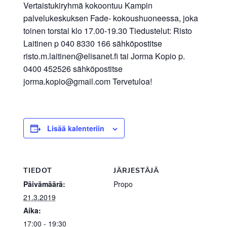
Vertaistukiryhmä kokoontuu Kampin
palvelukeskuksen Fade- kokoushuoneessa, joka
toinen torstai klo 17.00-19.30 Tiedustelut: Risto
Laitinen p 040 8330 166 sähköpostitse
risto.m.laitinen@elisanet.fi tai Jorma Kopio p.
0400 452526 sähköpostitse
jorma.kopio@gmail.com Tervetuloa!
Lisää kalenteriin
TIEDOT
JÄRJESTÄJÄ
Päivämäärä:
Propo
21.3.2019
Aika:
17:00 - 19:30