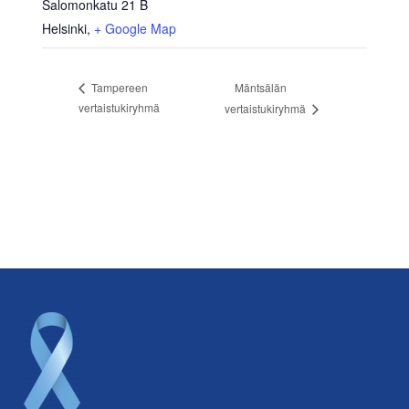
Salomonkatu 21 B
Helsinki
,
+ Google Map
Mäntsälän
Tampereen
vertaistukiryhmä
vertaistukiryhmä
Footer