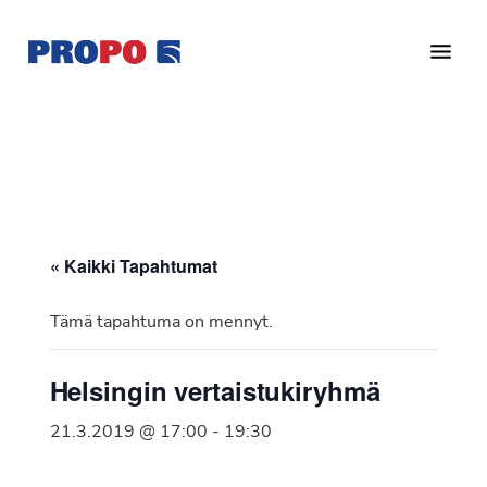
Hyppää
Hyppää
pääsisältöön
alatunnisteeseen
Yhdistys
Propo
on
/
valtakunnallinen
Suomen
potilasjärjestö,
eturauhassyöpäyhdistys
joka
on
Ry
« Kaikki Tapahtumat
perustettu
vuonna
Tämä tapahtuma on mennyt.
1997.
Yhdistys
Helsingin vertaistukiryhmä
on
Suomen
21.3.2019 @ 17:00
-
19:30
Syöpäyhdistyksen
jäsenjärjestö.