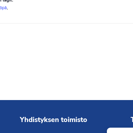
yöpä
,
Yhdistyksen toimisto