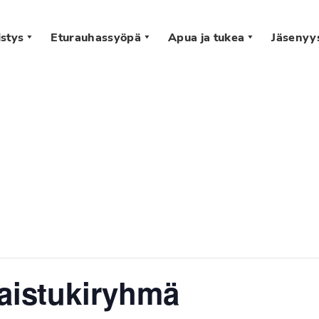
stys
Eturauhassyöpä
Apua ja tukea
Jäsenyy
s
taistukiryhmä