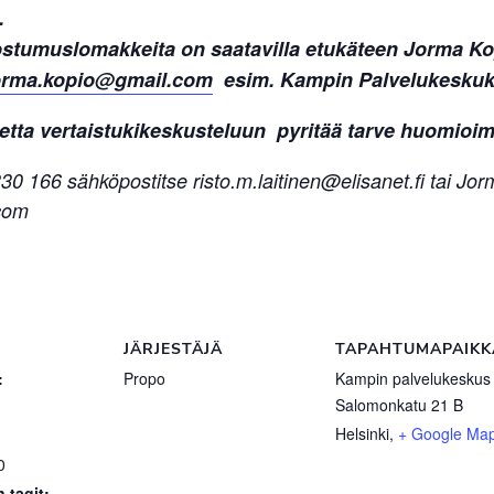
.
ostumuslomakkeita on saatavilla etukäteen Jorma Kop
orma.kopio@gmail.com
esim. Kampin Palvelukeskuk
etta vertaistukikeskusteluun pyritää tarve huomioim
8330 166 sähköpostitse risto.m.laitinen@elisanet.fi tai J
com
JÄRJESTÄJÄ
TAPAHTUMAPAIKK
:
Propo
Kampin palvelukeskus
Salomonkatu 21 B
Helsinki
,
+ Google Ma
0
 tagit: