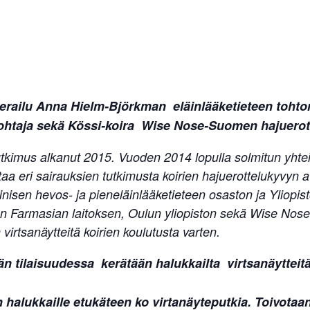
ierailu Anna Hielm-Björkman eläinlääketieteen tohtor
ohtaja sekä Kössi-koira Wise Nose-Suomen hajuerot
tutkimus alkanut 2015. Vuoden 2014 lopulla solmitun yht
a eri sairauksien tutkimusta koirien hajuerottelukyvyn a
iinisen hevos- ja pieneläinlääketieteen osaston ja Yliopis
on Farmasian laitoksen, Oulun yliopiston sekä Wise Nos
irtsanäytteitä koirien koulutusta varten.
n tilaisuudessa kerätään halukkailta virtsanäytteitä
 halukkaille etukäteen ko virtanäyteputkia. Toivotaan