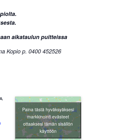
iolta.
sesta.
aan aikataulun puitteissa
orma Kopio p. 0400 452526
Liity jäseneksi
A
Paina tästä hyväksyäksesi
markkinointi evästeet
p
ottaaksesi tämän sisällön
käyttöön