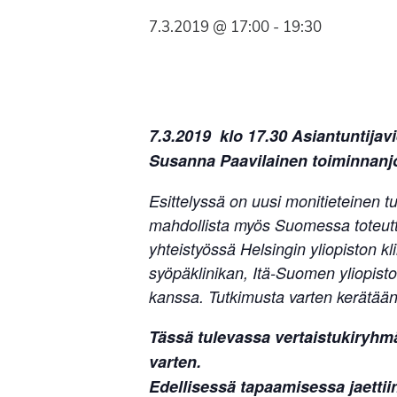
Syöpäyhdistyksen
7.3.2019 @ 17:00
-
19:30
jäsenjärjestö.
7.3.2019 klo 17.30 Asiantuntijav
Susanna Paavilainen toiminnanj
Esittelyssä on uusi monitieteinen 
mahdollista myös Suomessa toteutta
yhteistyössä Helsingin yliopiston kl
syöpäklinikan, Itä-Suomen yliopist
kanssa. Tutkimusta varten kerätään v
Tässä tulevassa vertaistukiryhmä
varten.
Edellisessä tapaamisessa jaettiin