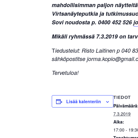
mahdollisimman paljon näytteitä
Virtsanäyteputkia ja tutkimussu
Sovi noudosta p. 0400 452 526
j
Mikäli ryhmässä 7.3.2019 on tarv
T
iedustelut: Risto Laitinen p 040 
sähköpostitse jorma.kopio@gmail.
Tervetuloa!
TIEDOT
Lisää kalenteriin
Päivämäärä
7.3.2019
Aika:
17:00 - 19:3
Tapahtuman