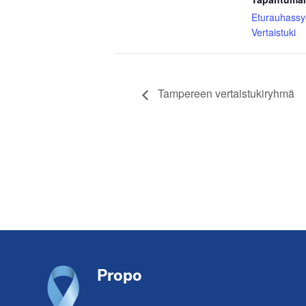
Eturauhass
Vertaistuki
Tampereen vertaistukiryhmä
Footer
Propo