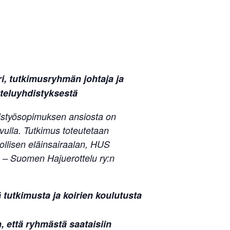
i, tutkimusryhmän johtaja ja
teluyhdistyksestä
eistyösopimuksen ansiosta on
vulla. Tutkimus toteutetaan
tollisen eläinsairaalan, HUS
e – Suomen Hajuerottelu ry:n
 tutkimusta ja koirien koulutusta
, että ryhmästä saataisiin