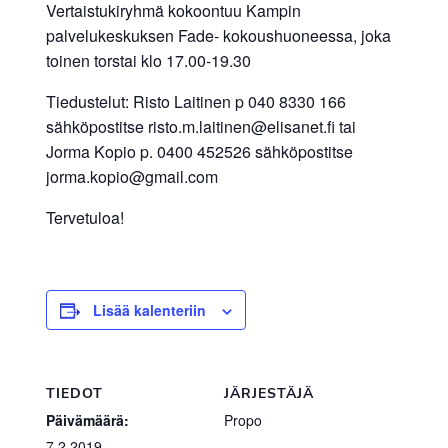
Vertaistukiryhmä kokoontuu Kampin
palvelukeskuksen Fade- kokoushuoneessa, joka
toinen torstai klo 17.00-19.30
Tiedustelut: Risto Laitinen p 040 8330 166
sähköpostitse risto.m.laitinen@elisanet.fi tai
Jorma Kopio p. 0400 452526 sähköpostitse
jorma.kopio@gmail.com
Tervetuloa!
Lisää kalenteriin
TIEDOT
JÄRJESTÄJÄ
Päivämäärä:
Propo
7.2.2019