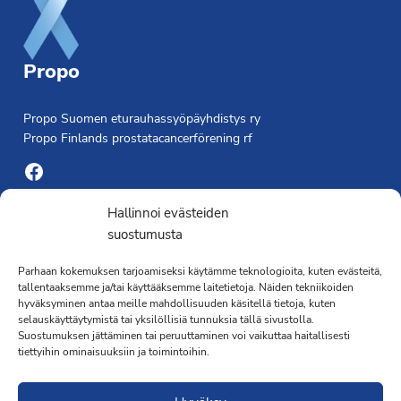
Propo
Propo Suomen eturauhassyöpäyhdistys ry
Propo Finlands prostatacancerförening rf
Facebook
Yhdistyksen toimisto
Hallinnoi evästeiden
suostumusta
Laivapojankatu 3 C, 00180 Helsinki
Parhaan kokemuksen tarjoamiseksi käytämme teknologioita, kuten evästeitä,
toimisto@propo.fi
tallentaaksemme ja/tai käyttääksemme laitetietoja. Näiden tekniikoiden
Saavutettavuusseloste »
hyväksyminen antaa meille mahdollisuuden käsitellä tietoja, kuten
Toiminnanjohtaja
selauskäyttäytymistä tai yksilöllisiä tunnuksia tällä sivustolla.
Suostumuksen jättäminen tai peruuttaminen voi vaikuttaa haitallisesti
tiettyihin ominaisuuksiin ja toimintoihin.
Kimmo Järvinen
Terveydenhoitaja