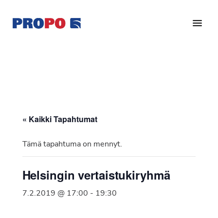
Hyppää
Hyppää
pääsisältöön
alatunnisteeseen
Yhdistys
Propo
on
/
valtakunnallinen
Suomen
potilasjärjestö,
eturauhassyöpäyhdistys
joka
on
Ry
« Kaikki Tapahtumat
perustettu
vuonna
Tämä tapahtuma on mennyt.
1997.
Yhdistys
Helsingin vertaistukiryhmä
on
Suomen
7.2.2019 @ 17:00
-
19:30
Syöpäyhdistyksen
jäsenjärjestö.