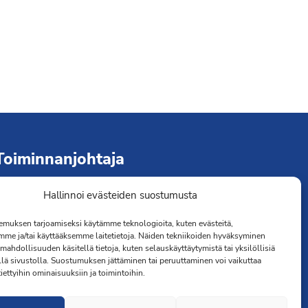
Toiminnanjohtaja
Hallinnoi evästeiden suostumusta
immo Järvinen
erveydenhoitaja
muksen tarjoamiseksi käytämme teknologioita, kuten evästeitä,
041 501 4176
mme ja/tai käyttääksemme laitetietoja. Näiden tekniikoiden hyväksyminen
mahdollisuuden käsitellä tietoja, kuten selauskäyttäytymistä tai yksilöllisiä
llä sivustolla. Suostumuksen jättäminen tai peruuttaminen voi vaikuttaa
 tiettyihin ominaisuuksiin ja toimintoihin.