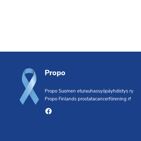
Footer
Propo
Propo Suomen eturauhassyöpäyhdistys ry
Propo Finlands prostatacancerförening rf
Facebook