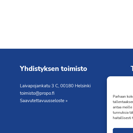
Yhdistyksen toimisto
Laivapojankatu 3 C, 00180 Helsinki
K
toimisto@propo.fi
T
Parhaan koke
Saavutettavuusseloste »
tallentaakse
antaa meille 
tunnuksia tä
haitallisesti