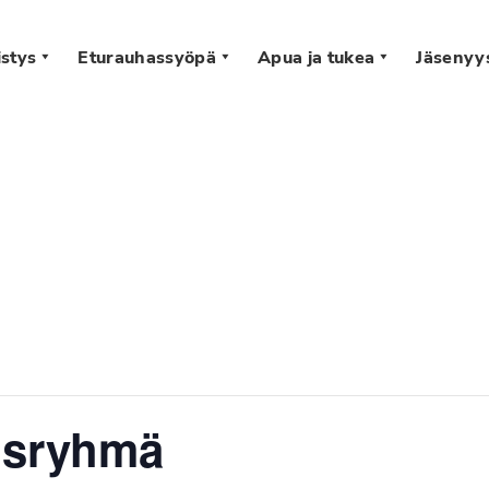
stys
Eturauhassyöpä
Apua ja tukea
Jäsenyy
s
isryhmä