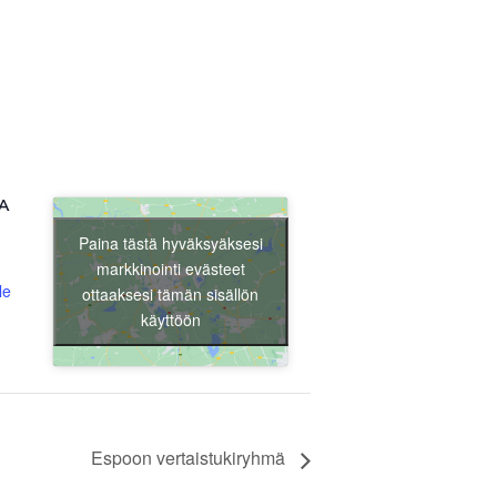
Liity jäseneksi
A
Paina tästä hyväksyäksesi
markkinointi evästeet
le
ottaaksesi tämän sisällön
käyttöön
Espoon vertaistukiryhmä