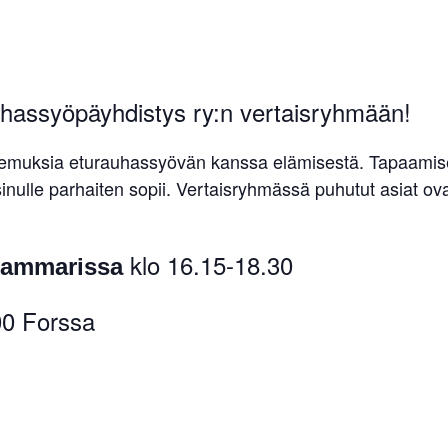
hassyöpäyhdistys ry:n vertaisryhmään!
emuksia eturauhassyövän kanssa elämisestä. Tapaamiset
n sinulle parhaiten sopii. Vertaisryhmässä puhutut asiat ov
klo 16.15-18.30
Kammarissa
00 Forssa