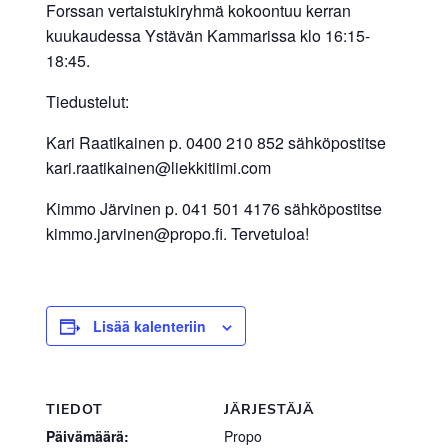
Forssan vertaistukiryhmä kokoontuu kerran
kuukaudessa Ystävän Kammarissa klo 16:15-
18:45.
Tiedustelut:
Kari Raatikainen p. 0400 210 852 sähköpostitse
kari.raatikainen@liekkitiimi.com
Kimmo Järvinen p. 041 501 4176 sähköpostitse
kimmo.jarvinen@propo.fi. Tervetuloa!
Lisää kalenteriin
TIEDOT
JÄRJESTÄJÄ
Päivämäärä:
Propo