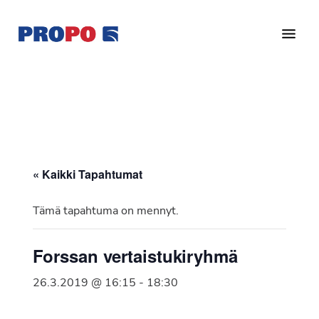
Hyppää
Hyppää
pääsisältöön
alatunnisteeseen
Yhdistys
Propo
on
/
valtakunnallinen
Suomen
potilasjärjestö,
eturauhassyöpäyhdistys
joka
on
Ry
« Kaikki Tapahtumat
perustettu
vuonna
Tämä tapahtuma on mennyt.
1997.
Yhdistys
Forssan vertaistukiryhmä
on
Suomen
26.3.2019 @ 16:15
-
18:30
Syöpäyhdistyksen
jäsenjärjestö.