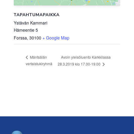
TAPAHTUMAPAIKKA
Ystävän Kammari
Hämeentie 5
Forssa
,
30100
+ Google Map
Avoin yleisöluento Karkkilassa
Mäntsälän
vertaistukiryhmä
28.3.2019 klo 17.00-19.00
Footer