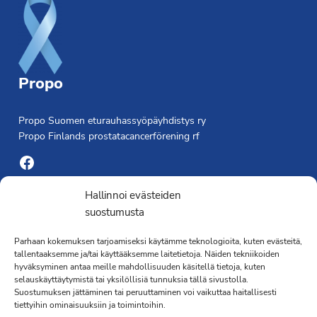
Propo
Propo Suomen eturauhassyöpäyhdistys ry
Propo Finlands prostatacancerförening rf
Facebook
Yhdistyksen toimisto
Hallinnoi evästeiden
suostumusta
Laivapojankatu 3 C, 00180 Helsinki
Parhaan kokemuksen tarjoamiseksi käytämme teknologioita, kuten evästeitä,
toimisto@propo.fi
tallentaaksemme ja/tai käyttääksemme laitetietoja. Näiden tekniikoiden
Saavutettavuusseloste »
hyväksyminen antaa meille mahdollisuuden käsitellä tietoja, kuten
Toiminnanjohtaja
selauskäyttäytymistä tai yksilöllisiä tunnuksia tällä sivustolla.
Suostumuksen jättäminen tai peruuttaminen voi vaikuttaa haitallisesti
tiettyihin ominaisuuksiin ja toimintoihin.