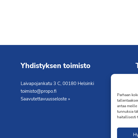
Yhdistyksen toimisto
Laivapojankatu 3 C, 00180 Helsinki
K
toimisto@propo.fi
T
Parhaan koke
Saavutettavuusseloste »
tallentaakse
antaa meille 
tunnuksia tä
haitallisesti
H