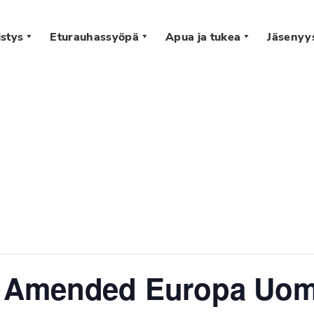
stys
Eturauhassyöpä
Apua ja tukea
Jäsenyy
s
 Amended Europa Uomo