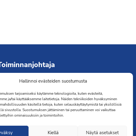
Toiminnanjohtaja
Hallinnoi evästeiden suostumusta
immo Järvinen
erveydenhoitaja
muksen tarjoamiseksi käytämme teknologioita, kuten evästeitä,
041 501 4176
mme ja/tai käyttääksemme laitetietoja. Näiden tekniikoiden hyväksyminen
mahdollisuuden käsitellä tietoja, kuten selauskäyttäytymistä tai yksilöllisiä
llä sivustolla. Suostumuksen jättäminen tai peruuttaminen voi vaikuttaa
 tiettyihin ominaisuuksiin ja toimintoihin.
yväksy
Kiellä
Näytä asetukset