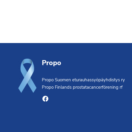
Footer
Propo
Propo Suomen eturauhassyöpäyhdistys ry
Propo Finlands prostatacancerförening rf
Facebook