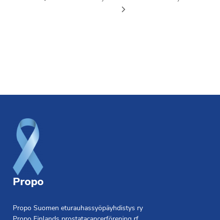
Footer
Propo
Propo Suomen eturauhassyöpäyhdistys ry
Propo Finlands prostatacancerförening rf