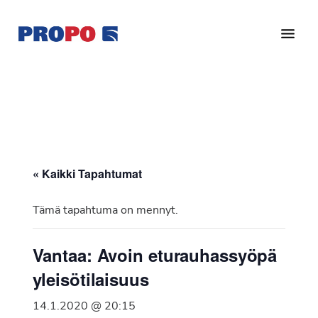
Hyppää
Hyppää
pääsisältöön
alatunnisteeseen
Yhdistys
Propo
on
/
valtakunnallinen
Suomen
potilasjärjestö,
eturauhassyöpäyhdistys
joka
on
Ry
« Kaikki Tapahtumat
perustettu
vuonna
Tämä tapahtuma on mennyt.
1997.
Yhdistys
Vantaa: Avoin eturauhassyöpä
on
yleisötilaisuus
Suomen
Syöpäyhdistyksen
14.1.2020 @ 20:15
jäsenjärjestö.