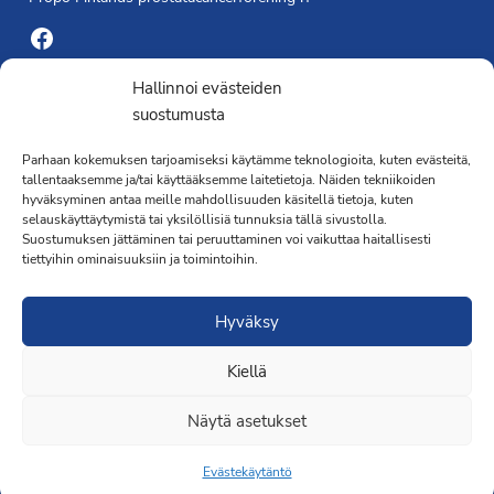
Facebook
Yhdistyksen toimisto
Hallinnoi evästeiden
suostumusta
Laivapojankatu 3 C, 00180 Helsinki
Parhaan kokemuksen tarjoamiseksi käytämme teknologioita, kuten evästeitä,
toimisto@propo.fi
tallentaaksemme ja/tai käyttääksemme laitetietoja. Näiden tekniikoiden
Saavutettavuusseloste »
hyväksyminen antaa meille mahdollisuuden käsitellä tietoja, kuten
Toiminnanjohtaja
selauskäyttäytymistä tai yksilöllisiä tunnuksia tällä sivustolla.
Suostumuksen jättäminen tai peruuttaminen voi vaikuttaa haitallisesti
tiettyihin ominaisuuksiin ja toimintoihin.
Kimmo Järvinen
Terveydenhoitaja
Hyväksy
041 501 4176
Kiellä
Näytä asetukset
Evästekäytäntö
Liity jäseneksi
·Toteutus ja ylläpito
MMD Networks
·