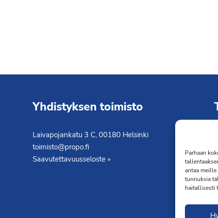
Yhdistyksen toimisto
Laivapojankatu 3 C, 00180 Helsinki
K
toimisto@propo.fi
T
Parhaan koke
Saavutettavuusseloste »
tallentaakse
antaa meille 
tunnuksia tä
haitallisesti
H