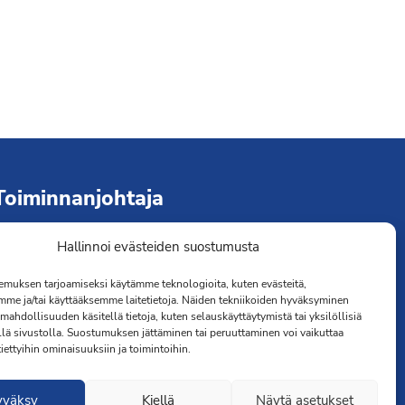
Toiminnanjohtaja
Hallinnoi evästeiden suostumusta
immo Järvinen
erveydenhoitaja
muksen tarjoamiseksi käytämme teknologioita, kuten evästeitä,
041 501 4176
mme ja/tai käyttääksemme laitetietoja. Näiden tekniikoiden hyväksyminen
mahdollisuuden käsitellä tietoja, kuten selauskäyttäytymistä tai yksilöllisiä
llä sivustolla. Suostumuksen jättäminen tai peruuttaminen voi vaikuttaa
 tiettyihin ominaisuuksiin ja toimintoihin.
yväksy
Kiellä
Näytä asetukset