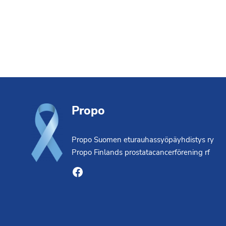
Footer
Propo
Propo Suomen eturauhassyöpäyhdistys ry
Propo Finlands prostatacancerförening rf
Facebook