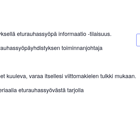
ksellä eturauhassyöpä informaatio -tilaisuus.
rauhassyöpäyhdistyksen toiminnanjohtaja
let kuuleva, varaa itsellesi viittomakielen tulkki mukaan.
riaalia eturauhassyövästä tarjolla