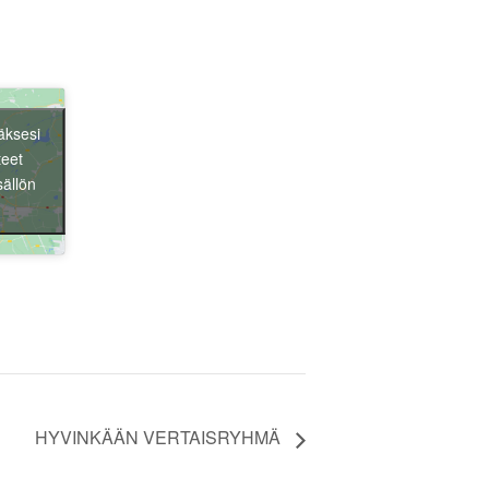
äksesi
teet
Liity jäseneksi
sällön
HYVINKÄÄN VERTAISRYHMÄ