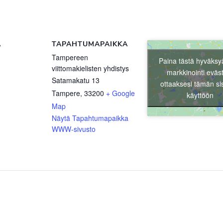
Ä
TAPAHTUMAPAIKKA
Tampereen
Paina tästä hyväksy
viittomakielisten yhdistys
markkinointi eväs
Satamakatu 13
ottaaksesi tämän si
Tampere
,
33200
+ Google
käyttöön
Map
Näytä Tapahtumapaikka
WWW-sivusto