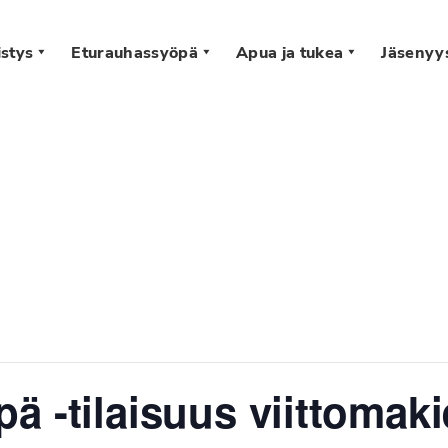
stys
Eturauhassyöpä
Apua ja tukea
Jäsenyy
s
 -tilaisuus viittomakie