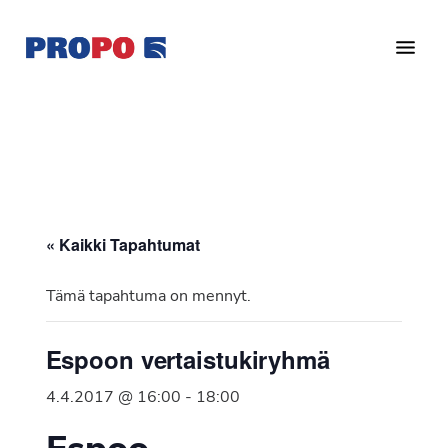
Hyppää
Hyppää
pääsisältöön
alatunnisteeseen
Yhdistys
Propo
on
/
valtakunnallinen
Suomen
potilasjärjestö,
eturauhassyöpäyhdistys
joka
on
Ry
« Kaikki Tapahtumat
perustettu
vuonna
Tämä tapahtuma on mennyt.
1997.
Yhdistys
Espoon vertaistukiryhmä
on
Suomen
4.4.2017 @ 16:00
-
18:00
Syöpäyhdistyksen
jäsenjärjestö.