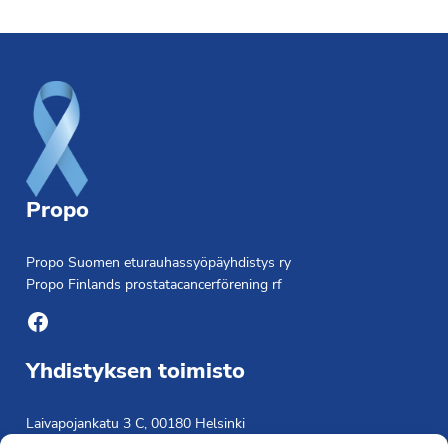
Footer
Propo
Propo Suomen eturauhassyöpäyhdistys ry
Propo Finlands prostatacancerförening rf
Facebook
Yhdistyksen toimisto
Laivapojankatu 3 C, 00180 Helsinki
toimisto@propo.fi