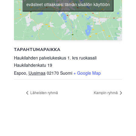
evästeet ottaaksesi tämän sisällön käyttöön
TAPAHTUMAPAIKKA
Haukilahden palvelukeskus 1. krs ruokasali
Haukilahdenkatu 19
Espoo
,
Uusimaa
02170
Suomi
+ Google Map
Läheisten ryhmä
Kampin ryhmä