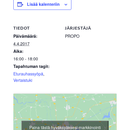
Lisää kalenteriin
TIEDOT
JÄRJESTÄJÄ
Päivämäärä:
PROPO
4.4.2017
Aika:
16:00 - 18:00
Tapahtuman tagit:
Eturauhassyöpä
,
Vertaistuki
Paina tästä hyväksyäksesi markkinointi