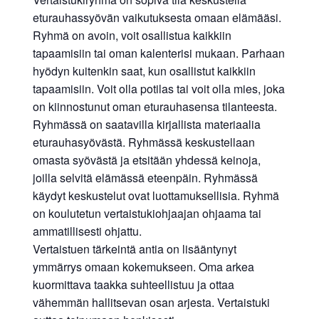
eturauhassyövän vaikutuksesta omaan elämääsi.
Ryhmä on avoin, voit osallistua kaikkiin
tapaamisiin tai oman kalenterisi mukaan. Parhaan
hyödyn kuitenkin saat, kun osallistut kaikkiin
tapaamisiin. Voit olla potilas tai voit olla mies, joka
on kiinnostunut oman eturauhasensa tilanteesta.
Ryhmässä on saatavilla kirjallista materiaalia
eturauhasyövästä. Ryhmässä keskustellaan
omasta syövästä ja etsitään yhdessä keinoja,
joilla selvitä elämässä eteenpäin. Ryhmässä
käydyt keskustelut ovat luottamuksellisia. Ryhmä
on koulutetun vertaistukiohjaajan ohjaama tai
ammatillisesti ohjattu.
Vertaistuen tärkeintä antia on lisääntynyt
ymmärrys omaan kokemukseen. Oma arkea
kuormittava taakka suhteellistuu ja ottaa
vähemmän hallitsevan osan arjesta. Vertaistuki