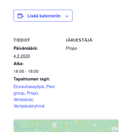
Lisää kalenteriin
TIEDOT
JÄRJESTÄJÄ
Päivämäärä:
Propo
4.2.2020
Aika:
16:00 - 18:00
Tapahtuman tagit:
Eturauhassyöpä
,
Peer
group
,
Propo
,
Vertaistuki
,
Vertaistukiryhmä