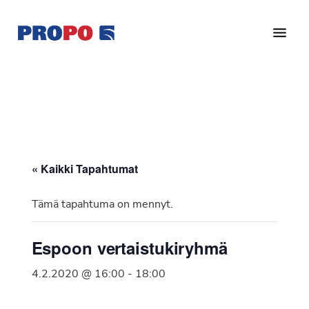
Hyppää
Hyppää
pääsisältöön
alatunnisteeseen
Yhdistys
Propo
on
/
valtakunnallinen
Suomen
potilasjärjestö,
eturauhassyöpäyhdistys
joka
on
Ry
« Kaikki Tapahtumat
perustettu
vuonna
Tämä tapahtuma on mennyt.
1997.
Yhdistys
Espoon vertaistukiryhmä
on
Suomen
4.2.2020 @ 16:00
-
18:00
Syöpäyhdistyksen
jäsenjärjestö.