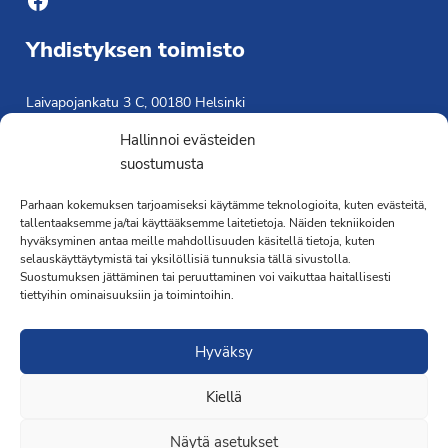
Yhdistyksen toimisto
Laivapojankatu 3 C, 00180 Helsinki
toimisto@propo.fi
Hallinnoi evästeiden
Saavutettavuusseloste »
suostumusta
Toiminnanjohtaja
Parhaan kokemuksen tarjoamiseksi käytämme teknologioita, kuten evästeitä,
Kimmo Järvinen
tallentaaksemme ja/tai käyttääksemme laitetietoja. Näiden tekniikoiden
hyväksyminen antaa meille mahdollisuuden käsitellä tietoja, kuten
Terveydenhoitaja
selauskäyttäytymistä tai yksilöllisiä tunnuksia tällä sivustolla.
041 501 4176
Suostumuksen jättäminen tai peruuttaminen voi vaikuttaa haitallisesti
tiettyihin ominaisuuksiin ja toimintoihin.
Hyväksy
Kiellä
·Toteutus ja ylläpito
MMD Networks
·
Näytä asetukset