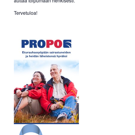
auttaa toipumaan henkisesti.
Tervetuloa!