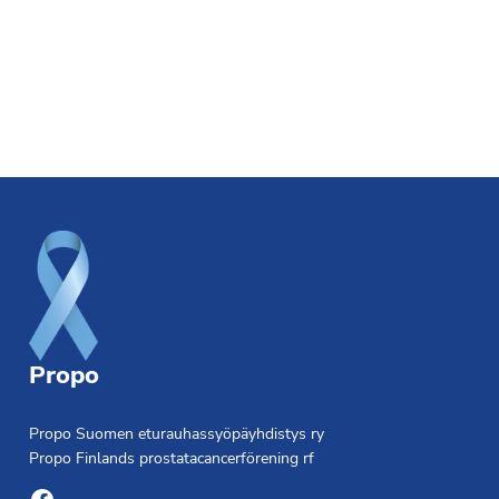
Footer
Propo
Propo Suomen eturauhassyöpäyhdistys ry
Propo Finlands prostatacancerförening rf
Facebook