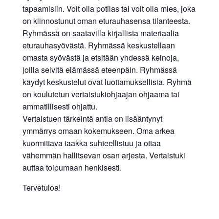
tapaamisiin. Voit olla potilas tai voit olla mies, joka
on kiinnostunut oman eturauhasensa tilanteesta.
Ryhmässä on saatavilla kirjallista materiaalia
eturauhasyövästä. Ryhmässä keskustellaan
omasta syövästä ja etsitään yhdessä keinoja,
joilla selvitä elämässä eteenpäin. Ryhmässä
käydyt keskustelut ovat luottamuksellisia. Ryhmä
on koulutetun vertaistukiohjaajan ohjaama tai
ammatillisesti ohjattu.
Vertaistuen tärkeintä antia on lisääntynyt
ymmärrys omaan kokemukseen. Oma arkea
kuormittava taakka suhteellistuu ja ottaa
vähemmän hallitsevan osan arjesta. Vertaistuki
auttaa toipumaan henkisesti.
Tervetuloa!