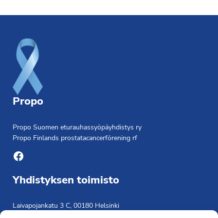
Footer
Propo
Propo Suomen eturauhassyöpäyhdistys ry
Propo Finlands prostatacancerförening rf
Facebook
Yhdistyksen toimisto
Laivapojankatu 3 C, 00180 Helsinki
toimisto@propo.fi