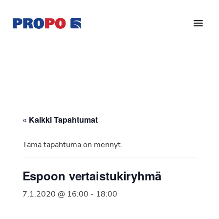
Hyppää
Hyppää
pääsisältöön
alatunnisteeseen
Yhdistys
Propo
on
/
valtakunnallinen
Suomen
potilasjärjestö,
eturauhassyöpäyhdistys
joka
on
Ry
« Kaikki Tapahtumat
perustettu
vuonna
Tämä tapahtuma on mennyt.
1997.
Yhdistys
Espoon vertaistukiryhmä
on
Suomen
7.1.2020 @ 16:00
-
18:00
Syöpäyhdistyksen
jäsenjärjestö.