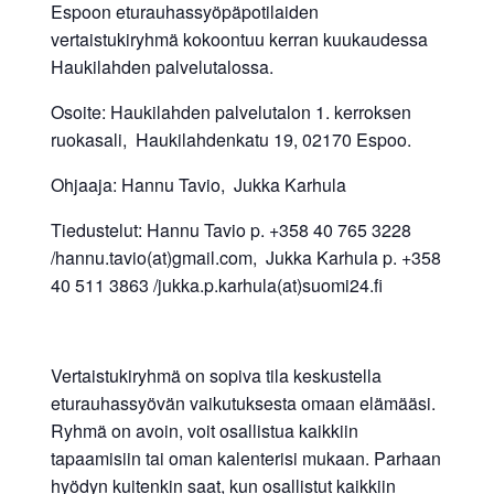
Espoon eturauhassyöpäpotilaiden
vertaistukiryhmä kokoontuu kerran kuukaudessa
Haukilahden palvelutalossa.
Osoite: Haukilahden palvelutalon 1. kerroksen
ruokasali, Haukilahdenkatu 19, 02170 Espoo.
Ohjaaja: Hannu Tavio, Jukka Karhula
Tiedustelut: Hannu Tavio p. +358 40 765 3228
/hannu.tavio(at)gmail.com, Jukka Karhula p. +358
40 511 3863 /jukka.p.karhula(at)suomi24.fi
Vertaistukiryhmä on sopiva tila keskustella
eturauhassyövän vaikutuksesta omaan elämääsi.
Ryhmä on avoin, voit osallistua kaikkiin
tapaamisiin tai oman kalenterisi mukaan. Parhaan
hyödyn kuitenkin saat, kun osallistut kaikkiin