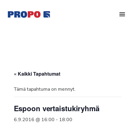
Hyppää
Hyppää
pääsisältöön
alatunnisteeseen
Yhdistys
Propo
on
/
valtakunnallinen
Suomen
potilasjärjestö,
eturauhassyöpäyhdistys
joka
on
Ry
« Kaikki Tapahtumat
perustettu
vuonna
Tämä tapahtuma on mennyt.
1997.
Yhdistys
Espoon vertaistukiryhmä
on
Suomen
6.9.2016 @ 16:00
-
18:00
Syöpäyhdistyksen
jäsenjärjestö.