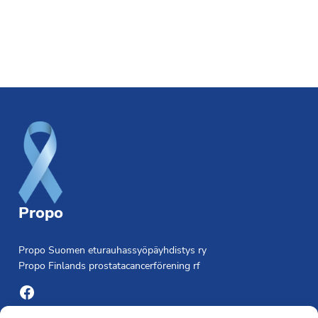
Footer
Propo
Propo Suomen eturauhassyöpäyhdistys ry
Propo Finlands prostatacancerförening rf
Facebook