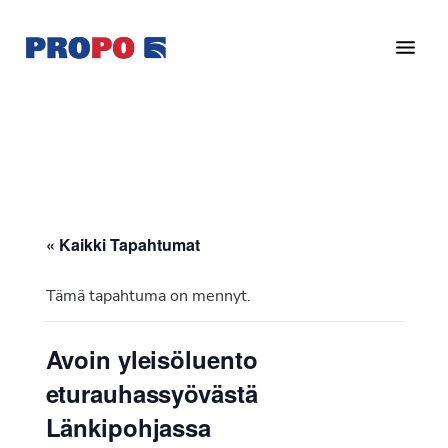
Hyppää
Hyppää
pääsisältöön
alatunnisteeseen
Yhdistys
Propo
on
/
valtakunnallinen
Suomen
potilasjärjestö,
eturauhassyöpäyhdistys
joka
on
Ry
« Kaikki Tapahtumat
perustettu
vuonna
Tämä tapahtuma on mennyt.
1997.
Yhdistys
Avoin yleisöluento
on
eturauhassyövästä
Suomen
Syöpäyhdistyksen
Länkipohjassa
jäsenjärjestö.