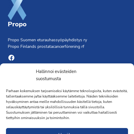
Propo
Propo Suomen eturauhassyöpäyhdistys ry
Propo Finlands prostatacancerförening rf
Facebook
Yhdistyksen toimisto
Hallinnoi evästeiden
suostumusta
Laivapojankatu 3 C, 00180 Helsinki
Parhaan kokemuksen tarjoamiseksi käytämme teknologioita, kuten evästeitä,
toimisto@propo.fi
tallentaaksemme ja/tai käyttääksemme laitetietoja. Näiden tekniikoiden
Saavutettavuusseloste »
hyväksyminen antaa meille mahdollisuuden käsitellä tietoja, kuten
Toiminnanjohtaja
selauskäyttäytymistä tai yksilöllisiä tunnuksia tällä sivustolla.
Suostumuksen jättäminen tai peruuttaminen voi vaikuttaa haitallisesti
tiettyihin ominaisuuksiin ja toimintoihin.
Kimmo Järvinen
Terveydenhoitaja