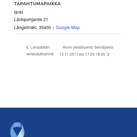
TAPAHTUMAPAIKKA
länki
Länkipohjantie 21
Längelmäki
,
35400
+ Google Map
Avoin yleisöluento Seinäjoella
Lempäälän
vertaistukiryhmä
13.11.2017 klo 17.00-18.45
Footer