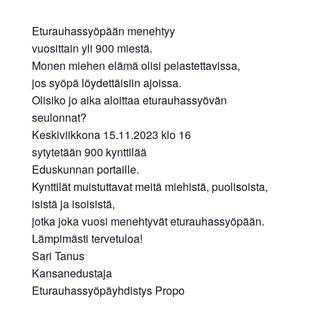
Eturauhassyöpään menehtyy
vuosittain yli 900 miestä.
Monen miehen elämä olisi pelastettavissa,
jos syöpä löydettäisiin ajoissa.
Olisiko jo aika aloittaa eturauhassyövän
seulonnat?
Keskiviikkona 15.11.2023 klo 16
sytytetään 900 kynttilää
Eduskunnan portaille.
Kynttilät muistuttavat meitä miehistä, puolisoista,
isistä ja isoisistä,
jotka joka vuosi menehtyvät eturauhassyöpään.
Lämpimästi tervetuloa!
Sari Tanus
Kansanedustaja
Eturauhassyöpäyhdistys Propo