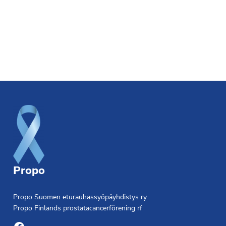
Footer
Propo
Propo Suomen eturauhassyöpäyhdistys ry
Propo Finlands prostatacancerförening rf