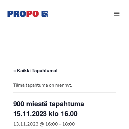
Hyppää
Hyppää
pääsisältöön
alatunnisteeseen
Yhdistys
Propo
on
/
valtakunnallinen
Suomen
potilasjärjestö,
eturauhassyöpäyhdistys
joka
on
Ry
« Kaikki Tapahtumat
perustettu
vuonna
Tämä tapahtuma on mennyt.
1997.
Yhdistys
900 miestä tapahtuma
on
15.11.2023 klo 16.00
Suomen
Syöpäyhdistyksen
13.11.2023 @ 16:00
-
18:00
jäsenjärjestö.