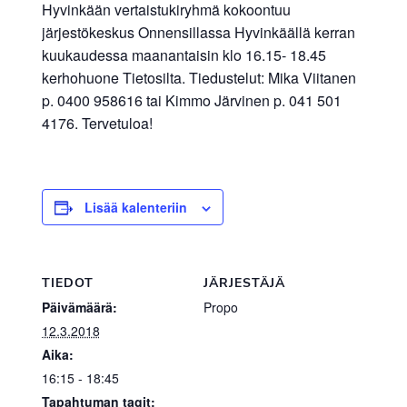
Hyvinkään vertaistukiryhmä kokoontuu
järjestökeskus Onnensillassa Hyvinkäällä kerran
kuukaudessa maanantaisin klo 16.15- 18.45
kerhohuone Tietosilta. Tiedustelut: Mika Viitanen
p. 0400 958616 tai Kimmo Järvinen p. 041 501
4176. Tervetuloa!
Lisää kalenteriin
TIEDOT
JÄRJESTÄJÄ
Päivämäärä:
Propo
12.3.2018
Aika:
16:15 - 18:45
Tapahtuman tagit: