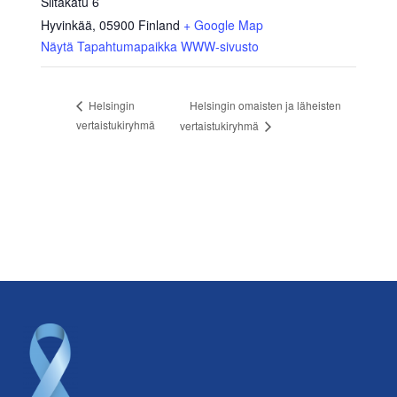
Siltakatu 6
Hyvinkää
,
05900
Finland
+ Google Map
Näytä Tapahtumapaikka WWW-sivusto
Helsingin omaisten ja läheisten
Helsingin
vertaistukiryhmä
vertaistukiryhmä
Footer