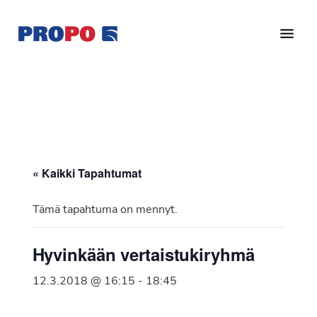
Hyppää
Hyppää
pääsisältöön
alatunnisteeseen
Yhdistys
Propo
on
/
valtakunnallinen
Suomen
potilasjärjestö,
eturauhassyöpäyhdistys
joka
on
Ry
« Kaikki Tapahtumat
perustettu
vuonna
Tämä tapahtuma on mennyt.
1997.
Yhdistys
Hyvinkään vertaistukiryhmä
on
Suomen
12.3.2018 @ 16:15
-
18:45
Syöpäyhdistyksen
jäsenjärjestö.