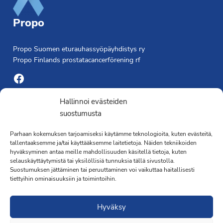
Propo
Propo Suomen eturauhassyöpäyhdistys ry
Propo Finlands prostatacancerförening rf
Facebook
Yhdistyksen toimisto
Hallinnoi evästeiden
suostumusta
Laivapojankatu 3 C, 00180 Helsinki
Parhaan kokemuksen tarjoamiseksi käytämme teknologioita, kuten evästeitä,
toimisto@propo.fi
tallentaaksemme ja/tai käyttääksemme laitetietoja. Näiden tekniikoiden
Saavutettavuusseloste »
hyväksyminen antaa meille mahdollisuuden käsitellä tietoja, kuten
Toiminnanjohtaja
selauskäyttäytymistä tai yksilöllisiä tunnuksia tällä sivustolla.
Suostumuksen jättäminen tai peruuttaminen voi vaikuttaa haitallisesti
tiettyihin ominaisuuksiin ja toimintoihin.
Kimmo Järvinen
Terveydenhoitaja
Hyväksy
041 501 4176